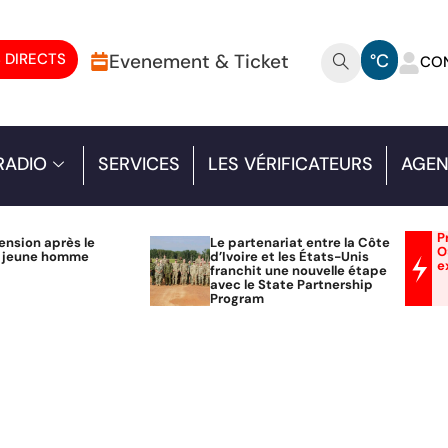
 DIRECTS
Evenement & Ticket
°C
CO
RADIO
SERVICES
LES VÉRIFICATEURS
AGEN
P
ension après le
Le partenariat entre la Côte
O
n jeune homme
d’Ivoire et les États-Unis
e
franchit une nouvelle étape
avec le State Partnership
Program