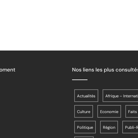
candidats à l’assaut des épreuves de licenc
Moment
Nos liens les plus consulté
Actualités
Afrique – Internat
Culture
Economie
Faits
Politique
Région
Publi-