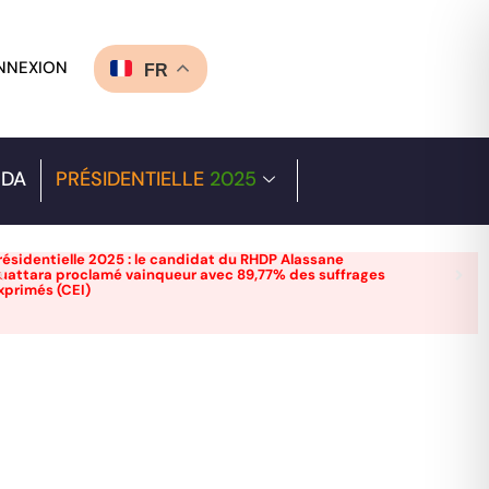
NNEXION
FR
DA
PRÉSIDENTIELLE
2025
résidentielle 2025 : le candidat du RHDP Alassane
uattara proclamé vainqueur avec 89,77% des suffrages
xprimés (CEI)