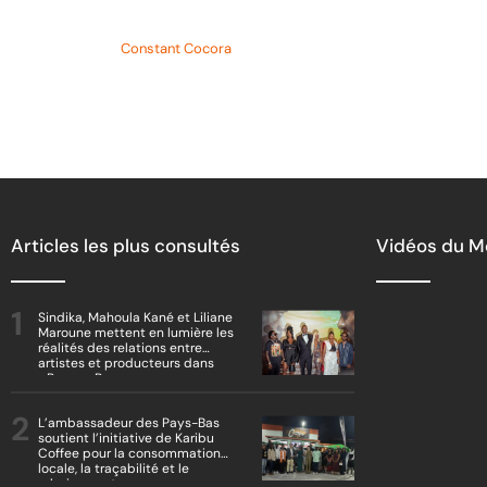
Concours d’entrée à l’ESATIC : 2 083 
Article de
Constant Cocora
Articles les plus consultés
Vidéos du 
Sindika, Mahoula Kané et Liliane
Maroune mettent en lumière les
réalités des relations entre
artistes et producteurs dans
« Boss vs Boss »
L’ambassadeur des Pays-Bas
soutient l’initiative de Karibu
Coffee pour la consommation
locale, la traçabilité et le
reboisement