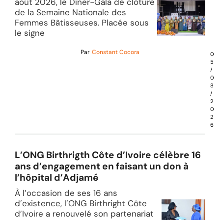
août 2026, le Dîner-Gala de clôture
de la Semaine Nationale des
Femmes Bâtisseuses. Placée sous
le signe
Par
Constant Cocora
0
5
/
0
8
/
2
0
2
6
L’ONG Birthrigth Côte d’Ivoire célèbre 16
ans d’engagement en faisant un don à
l’hôpital d’Adjamé
À l’occasion de ses 16 ans
d’existence, l’ONG Birthright Côte
d’Ivoire a renouvelé son partenariat