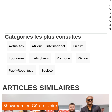
7
/
0
1/
2
0
2
6
Catégories les plus consultés
Actualités
Afrique – International
Culture
Economie
Faits divers
Politique
Région
Publi-Reportage
Société
ARTICLES
SIMILAIRES
Showroom en Côte d'Ivoire