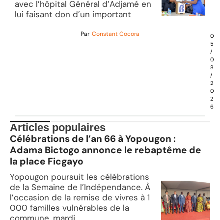
avec l’hôpital Général d’Adjamé en
lui faisant don d’un important
Par
Constant Cocora
0
5
/
0
8
/
2
0
2
6
Articles populaires
Célébrations de l’an 66 à Yopougon :
Adama Bictogo annonce le rebaptême de
la place Ficgayo
Yopougon poursuit les célébrations
de la Semaine de l’Indépendance. À
l’occasion de la remise de vivres à 1
000 familles vulnérables de la
commune, mardi