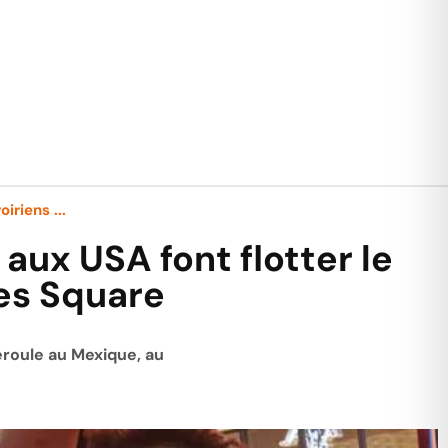
riens ...
aux USA font flotter le
es Square
éroule au Mexique, au