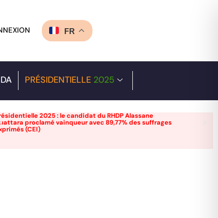
NNEXION
FR
DA
PRÉSIDENTIELLE
2025
résidentielle 2025 : le candidat du RHDP Alassane
uattara proclamé vainqueur avec 89,77% des suffrages
xprimés (CEI)