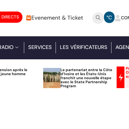
 DIRECTS
Evenement & Ticket
°C
CO
RADIO
SERVICES
LES VÉRIFICATEURS
AGEN
P
ension après le
Le partenariat entre la Côte
O
n jeune homme
d’Ivoire et les États-Unis
e
franchit une nouvelle étape
avec le State Partnership
Program