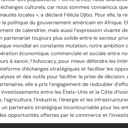
 les échanges culturels, car nous sommes convaincus qu
utés locales », a déclaré Félicia Djibo. Pour elle, la r
 la politique du gouvernement américain en Afrique. E
ment de calendrier, mais aussi l’expression vivante de
rtenariat toujours plus solide entre le secteur privé
ique mondial en constante mutation, notre ambition de
ération économique, commerciale et sociale entre nos d
eurs à savoir, l’Advocacy, pour mieux défendre les inté
ateforme d’échanges stratégiques et faciliter les opportu
yses et des outils pour faciliter la prise de décisio
partenaires, elle a pris l’engagement de redoubler d’ef
estissements entre les États-Unis et la Côte d’Ivoire
l’agriculture, l’industrie, l’énergie et les infrastructu
 partenaire stratégique incontournable pour les entr
 des opportunités offertes par le commerce et l’invest