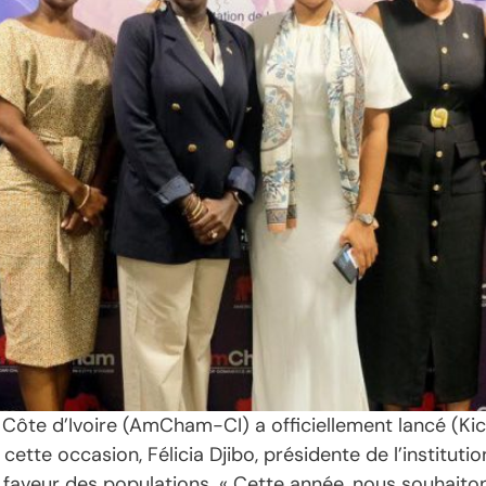
te d’Ivoire (AmCham-CI) a officiellement lancé (Kick
cette occasion, Félicia Djibo, présidente de l’institution
 faveur des populations. « Cette année, nous souhaiton