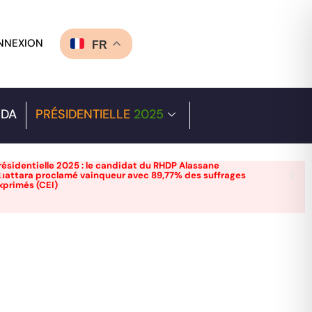
NNEXION
FR
DA
PRÉSIDENTIELLE
2025
résidentielle 2025 : le candidat du RHDP Alassane
uattara proclamé vainqueur avec 89,77% des suffrages
xprimés (CEI)