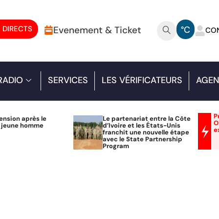
 DIRECTS
Evenement & Ticket
°C
CO
RADIO
SERVICES
LES VÉRIFICATEURS
AGEN
P
ension après le
Le partenariat entre la Côte
O
n jeune homme
d’Ivoire et les États-Unis
e
franchit une nouvelle étape
avec le State Partnership
Program