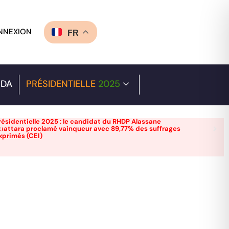
NNEXION
FR
DA
PRÉSIDENTIELLE
2025
résidentielle 2025 : le candidat du RHDP Alassane
uattara proclamé vainqueur avec 89,77% des suffrages
xprimés (CEI)