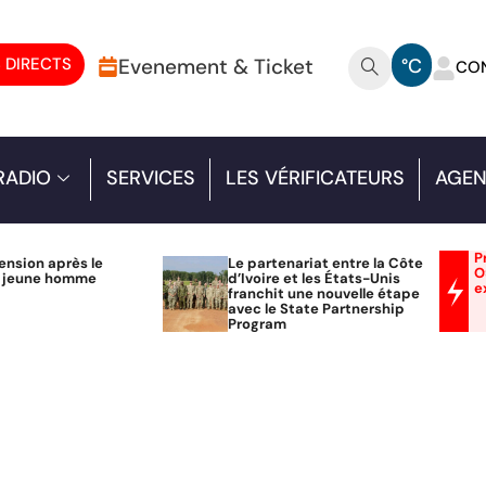
 DIRECTS
Evenement & Ticket
°C
CO
RADIO
SERVICES
LES VÉRIFICATEURS
AGEN
P
ension après le
Le partenariat entre la Côte
O
n jeune homme
d’Ivoire et les États-Unis
e
franchit une nouvelle étape
avec le State Partnership
Program