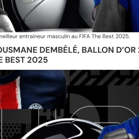
e meilleur entraineur masculin au FIFA The Best 2025.
OUSMANE DEMBÉLÉ, BALLON D’OR 2
E BEST 2025