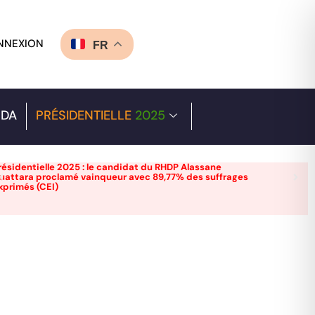
NNEXION
FR
DA
PRÉSIDENTIELLE
2025
résidentielle 2025 : le candidat du RHDP Alassane
uattara proclamé vainqueur avec 89,77% des suffrages
xprimés (CEI)