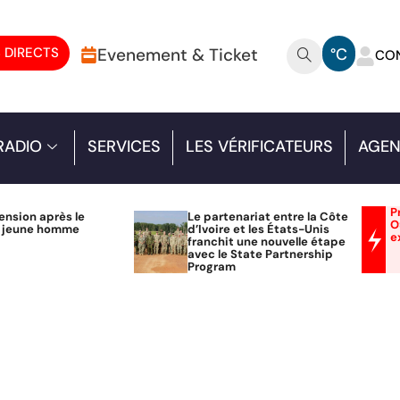
 DIRECTS
Evenement & Ticket
°C
CO
RADIO
SERVICES
LES VÉRIFICATEURS
AGEN
P
ension après le
Le partenariat entre la Côte
O
n jeune homme
d’Ivoire et les États-Unis
e
franchit une nouvelle étape
avec le State Partnership
Program