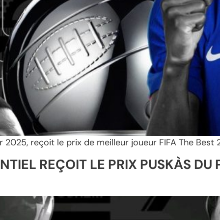
2025, reçoit le prix de meilleur joueur FIFA The Best 
TIEL REÇOIT LE PRIX PUSKÀS DU