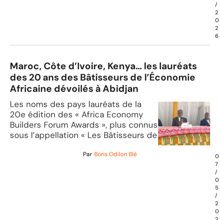
/
2
0
2
6
Maroc, Côte d’Ivoire, Kenya… les lauréats
des 20 ans des Bâtisseurs de l’Économie
Africaine dévoilés à Abidjan
Les noms des pays lauréats de la
20e édition des « Africa Economy
Builders Forum Awards », plus connus
sous l’appellation « Les Bâtisseurs de
Par
Boris Odilon Blé
0
7
/
0
5
/
2
0
2