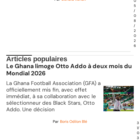
0
5
/
0
8
/
2
0
2
6
Articles populaires
Le Ghana limoge Otto Addo à deux mois du
Mondial 2026
La Ghana Football Association (GFA) a
officiellement mis fin, avec effet
immédiat, à sa collaboration avec le
sélectionneur des Black Stars, Otto
Addo. Une décision
Par
Boris Odilon Blé
3
1/
0
3