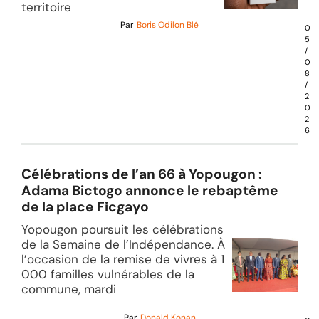
territoire
Par
Boris Odilon Blé
0
5
/
0
8
/
2
0
2
6
Célébrations de l’an 66 à Yopougon :
Adama Bictogo annonce le rebaptême
de la place Ficgayo
Yopougon poursuit les célébrations
de la Semaine de l’Indépendance. À
l’occasion de la remise de vivres à 1
000 familles vulnérables de la
commune, mardi
Par
Donald Konan