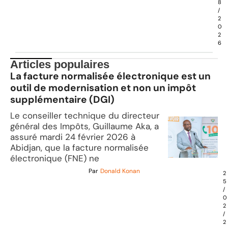
8
/
2
0
2
6
Articles populaires
La facture normalisée électronique est un
outil de modernisation et non un impôt
supplémentaire (DGI)
Le conseiller technique du directeur
général des Impôts, Guillaume Aka, a
assuré mardi 24 février 2026 à
Abidjan, que la facture normalisée
électronique (FNE) ne
Par
Donald Konan
2
5
/
0
2
/
2