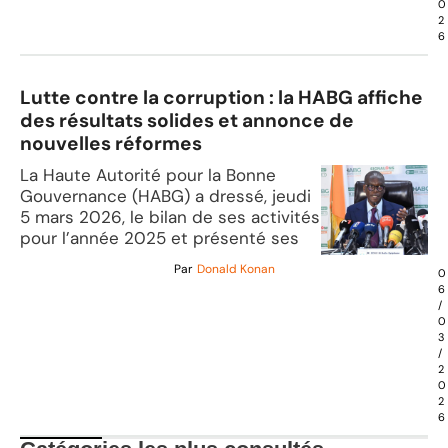
0
2
6
Lutte contre la corruption : la HABG affiche
des résultats solides et annonce de
nouvelles réformes
La Haute Autorité pour la Bonne
Gouvernance (HABG) a dressé, jeudi
5 mars 2026, le bilan de ses activités
pour l’année 2025 et présenté ses
Par
Donald Konan
0
6
/
0
3
/
2
0
2
6