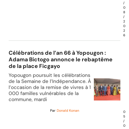
/
0
8
/
2
0
2
6
Célébrations de l’an 66 à Yopougon :
Adama Bictogo annonce le rebaptême
de la place Ficgayo
Yopougon poursuit les célébrations
de la Semaine de l’Indépendance. À
l’occasion de la remise de vivres à 1
000 familles vulnérables de la
commune, mardi
Par
Donald Konan
0
5
/
0