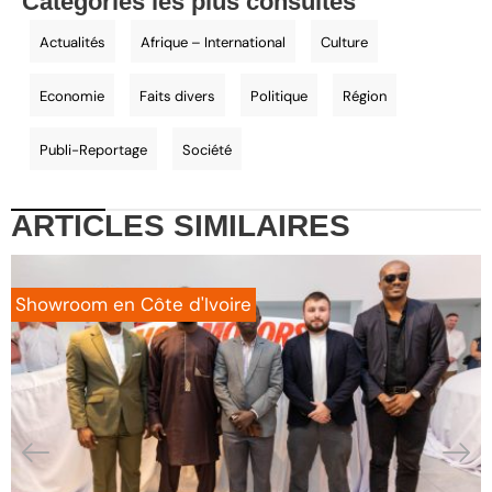
Catégories les plus consultés
Actualités
Afrique – International
Culture
Economie
Faits divers
Politique
Région
Publi-Reportage
Société
ARTICLES
SIMILAIRES
Showroom en Côte d'Ivoire