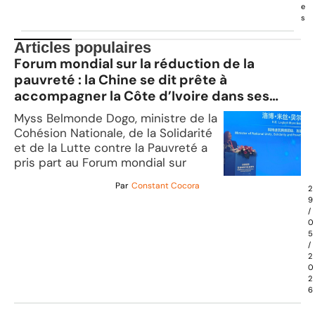
e
s
Articles populaires
Forum mondial sur la réduction de la
pauvreté : la Chine se dit prête à
accompagner la Côte d’Ivoire dans ses
efforts de lutte
Myss Belmonde Dogo, ministre de la
Cohésion Nationale, de la Solidarité
et de la Lutte contre la Pauvreté a
pris part au Forum mondial sur
Par
Constant Cocora
2
9
/
0
5
/
2
0
2
6