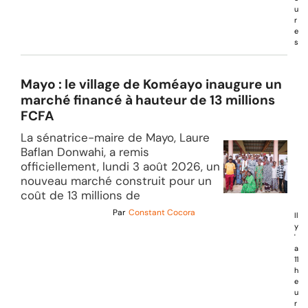
u
r
e
s
Mayo : le village de Koméayo inaugure un
marché financé à hauteur de 13 millions
FCFA
La sénatrice-maire de Mayo, Laure
Baflan Donwahi, a remis
officiellement, lundi 3 août 2026, un
nouveau marché construit pour un
coût de 13 millions de
Par
Constant Cocora
Il
y
'
a
11
h
e
u
r