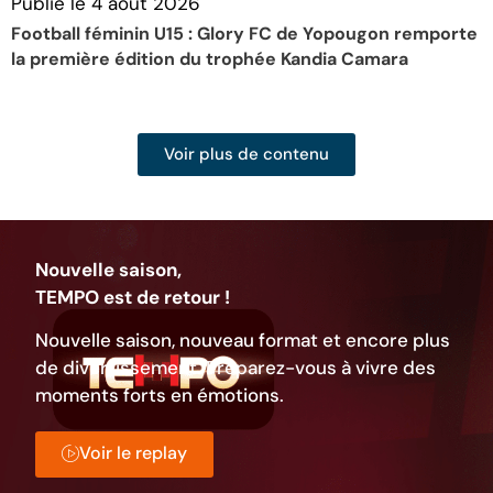
Publié le
4 août 2026
P
Football féminin U15 : Glory FC de Yopougon remporte
T
la première édition du trophée Kandia Camara
A
Voir plus de contenu
Nouvelle saison,
TEMPO est de retour !
Nouvelle saison, nouveau format et encore plus
de divertissement. Préparez-vous à vivre des
moments forts en émotions.
Voir le replay