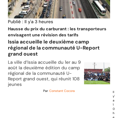
Publié :
Il y'a 3 heures
Hausse du prix du carburant : les transporteurs
envisagent une révision des tarifs
Issia accueille le deuxième camp
régional de la communauté U-Report
grand ouest
La ville d’Issia accueille du 1er au 9
août la deuxième édition du camp
régional de la communauté U-
Report grand ouest, qui réunit 108
jeunes
Par
Constant Cocora
Il
y'
a
1
0
h
e