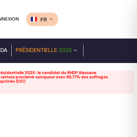
NNEXION
FR
DA
PRÉSIDENTIELLE
2025
résidentielle 2025 : le candidat du RHDP Alassane
uattara proclamé vainqueur avec 89,77% des suffrages
xprimés (CEI)