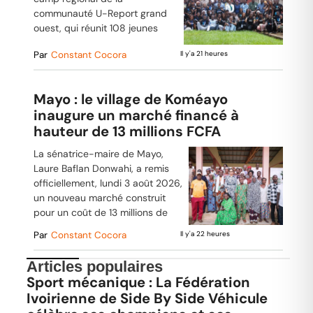
communauté U-Report grand
ouest, qui réunit 108 jeunes
Par
Constant Cocora
Il y'a 21 heures
Mayo : le village de Koméayo
inaugure un marché financé à
hauteur de 13 millions FCFA
La sénatrice-maire de Mayo,
Laure Baflan Donwahi, a remis
officiellement, lundi 3 août 2026,
un nouveau marché construit
pour un coût de 13 millions de
Par
Constant Cocora
Il y'a 22 heures
Articles populaires
Sport mécanique : La Fédération
Ivoirienne de Side By Side Véhicule