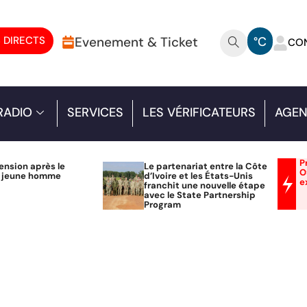
 DIRECTS
Evenement & Ticket
°C
CO
RADIO
SERVICES
LES VÉRIFICATEURS
AGEN
P
ension après le
Le partenariat entre la Côte
O
n jeune homme
d’Ivoire et les États-Unis
e
franchit une nouvelle étape
avec le State Partnership
Program