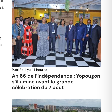
de
es
e
go
Publié :
Il y'a 14 heures
An 66 de l’indépendance : Yopougon
s’illumine avant la grande
célébration du 7 août