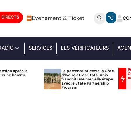
 DIRECTS
Evenement & Ticket
°C
CO
RADIO
SERVICES
LES VÉRIFICATEURS
AGEN
P
ension après le
Le partenariat entre la Côte
O
n jeune homme
d’Ivoire et les États-Unis
e
franchit une nouvelle étape
avec le State Partnership
Program