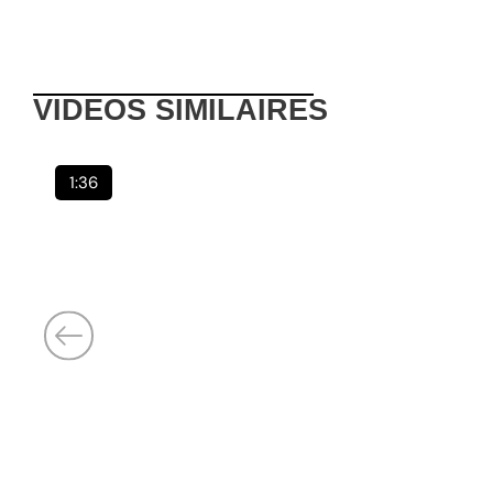
VIDEOS
SIMILAIRES
1:36
Publié :
6 août 2026
Concours d’entrée à l’ESATIC : 2 083 