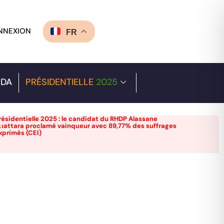
NNEXION
FR
DA
PRÉSIDENTIELLE
2025
résidentielle 2025 : le candidat du RHDP Alassane
uattara proclamé vainqueur avec 89,77% des suffrages
xprimés (CEI)