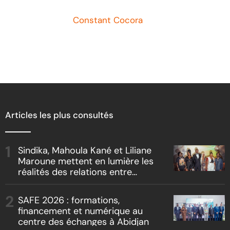
master
Ar
Article de
Constant Cocora
Articles les plus consultés
Sindika, Mahoula Kané et Liliane
Maroune mettent en lumière les
réalités des relations entre
artistes et producteurs dans
« Boss vs Boss »
SAFE 2026 : formations,
financement et numérique au
centre des échanges à Abidjan