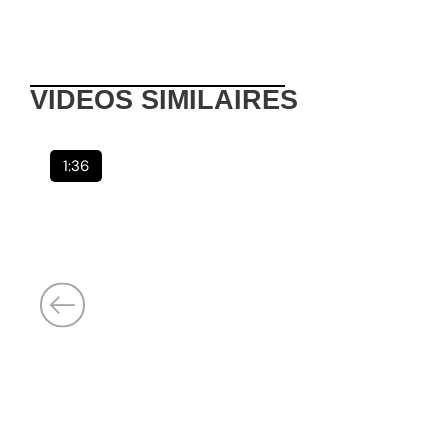
VIDEOS
SIMILAIRES
1:36
Publié :
6 août 2026
Concours d’entrée à l’ESATIC : 2 083 