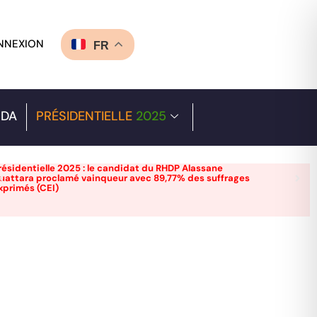
NNEXION
FR
DA
PRÉSIDENTIELLE
2025
résidentielle 2025 : le candidat du RHDP Alassane
uattara proclamé vainqueur avec 89,77% des suffrages
xprimés (CEI)