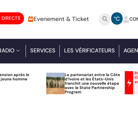
 DIRECTS
Evenement & Ticket
°C
CO
RADIO
SERVICES
LES VÉRIFICATEURS
AGEN
P
ension après le
Le partenariat entre la Côte
O
n jeune homme
d’Ivoire et les États-Unis
e
franchit une nouvelle étape
avec le State Partnership
Program