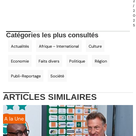
2
/
2
0
2
5
Catégories les plus consultés
Actualités
Afrique – International
Culture
Economie
Faits divers
Politique
Région
Publi-Reportage
Société
ARTICLES
SIMILAIRES
A la Une