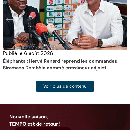
Publié le
6 août 2026
P
Éléphants : Hervé Renard reprend les commandes,
F
Siramana Dembélé nommé entraîneur adjoint
l
Voir plus de contenu
Nouvelle saison,
TEMPO est de retour !