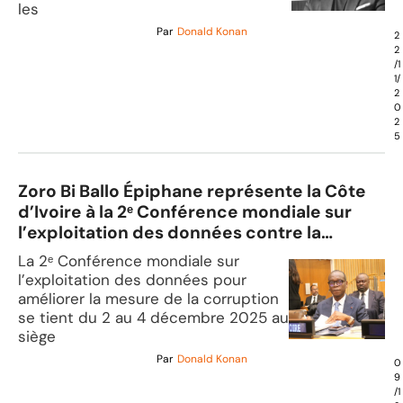
les
Par
Donald Konan
2
2
/1
1/
2
0
2
5
Zoro Bi Ballo Épiphane représente la Côte
d’Ivoire à la 2ᵉ Conférence mondiale sur
l’exploitation des données contre la
corruption
La 2ᵉ Conférence mondiale sur
l’exploitation des données pour
améliorer la mesure de la corruption
se tient du 2 au 4 décembre 2025 au
siège
Par
Donald Konan
0
9
/1