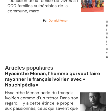
l’occasion de la remise de vivres à 1
000 familles vulnérables de la
commune, mardi
Par
Donald Konan
0
5
/
0
8
/
2
0
2
6
Articles populaires
Hyacinthe Menan, l’homme qui veut faire
rayonner le français ivoirien avec «
Nouchipédia »
Hyacinthe Menan parle du français
ivoirien comme d’un trésor. Dans son
regard, il y a cette étincelle propre
aux passionnés, ceux qui savent que