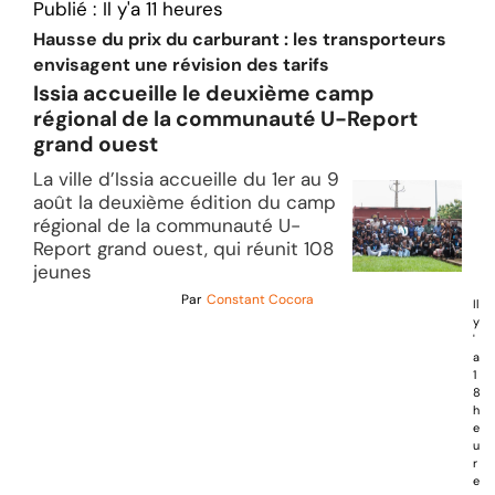
Publié :
Il y'a 11 heures
Hausse du prix du carburant : les transporteurs
envisagent une révision des tarifs
Issia accueille le deuxième camp
régional de la communauté U-Report
grand ouest
La ville d’Issia accueille du 1er au 9
août la deuxième édition du camp
régional de la communauté U-
Report grand ouest, qui réunit 108
jeunes
Par
Constant Cocora
Il
y
'
a
1
8
h
e
u
r
e