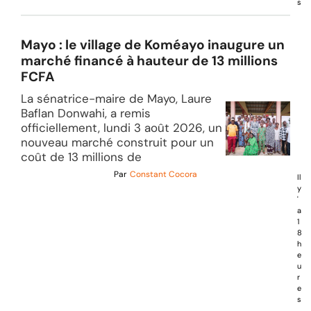
s
Mayo : le village de Koméayo inaugure un
marché financé à hauteur de 13 millions
FCFA
La sénatrice-maire de Mayo, Laure
Baflan Donwahi, a remis
officiellement, lundi 3 août 2026, un
nouveau marché construit pour un
coût de 13 millions de
Par
Constant Cocora
Il
y
'
a
1
8
h
e
u
r
e
s