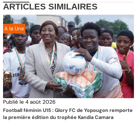
ARTICLES
SIMILAIRES
A la Une
Publié le
4 août 2026
P
Football féminin U15 : Glory FC de Yopougon remporte
T
la première édition du trophée Kandia Camara
A