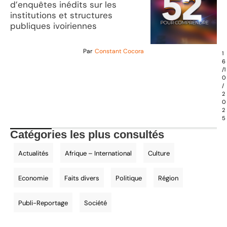
d’enquêtes inédits sur les
institutions et structures
publiques ivoiriennes
Par
Constant Cocora
1
6
/1
0
/
2
0
2
5
Catégories les plus consultés
Actualités
Afrique – International
Culture
Economie
Faits divers
Politique
Région
Publi-Reportage
Société