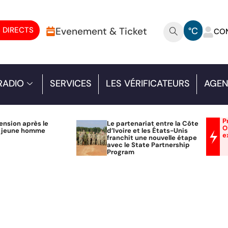
 DIRECTS
Evenement & Ticket
°C
CO
RADIO
SERVICES
LES VÉRIFICATEURS
AGEN
P
ension après le
Le partenariat entre la Côte
O
n jeune homme
d’Ivoire et les États-Unis
e
franchit une nouvelle étape
avec le State Partnership
Program