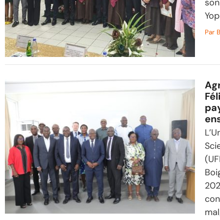
son
Yop
Par
B
Agr
Fél
pay
en
L’U
Sci
(UF
Boi
202
con
mal