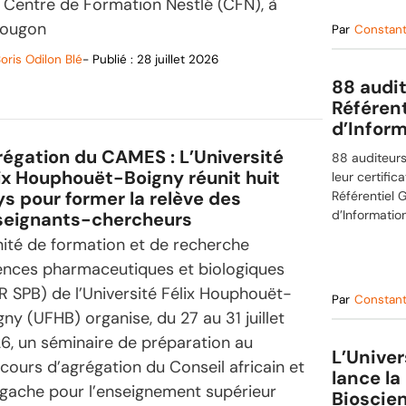
 Centre de Formation Nestlé (CFN), à
ougon
Par
Constan
oris Odilon Blé
- Publié :
28 juillet 2026
88 audit
Référen
d’Infor
égation du CAMES : L’Université
88 auditeurs
ix Houphouët-Boigny réunit huit
leur certific
s pour former la relève des
Référentiel 
d’Informatio
seignants-chercheurs
nité de formation et de recherche
ences pharmaceutiques et biologiques
R SPB) de l’Université Félix Houphouët-
Par
Constan
gny (UFHB) organise, du 27 au 31 juillet
6, un séminaire de préparation au
L’Unive
cours d’agrégation du Conseil africain et
lance la
gache pour l’enseignement supérieur
Bioscie