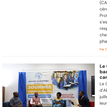
(CA
cér
Pro
s’es
res
che
pha
Par
D
Le
bac
car
Le 
d’A
jui
leu