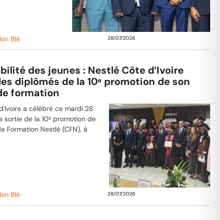
lon Blé
28/07/2026
ilité des jeunes : Nestlé Côte d’Ivoire
les diplômés de la 10ᵉ promotion de son
de formation
d'Ivoire a célébré ce mardi 28
la sortie de la 10ᵉ promotion de
e Formation Nestlé (CFN), à
lon Blé
28/07/2026