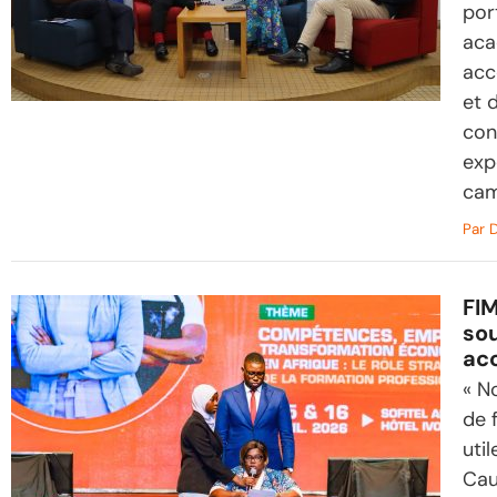
por
aca
acc
et 
con
exp
cam
Par
D
FIM
sou
acc
« N
de 
uti
Cau