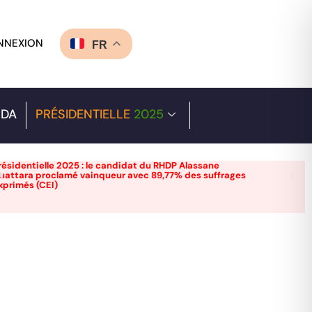
NNEXION
FR
DA
PRÉSIDENTIELLE
2025
résidentielle 2025 : le candidat du RHDP Alassane
uattara proclamé vainqueur avec 89,77% des suffrages
xprimés (CEI)