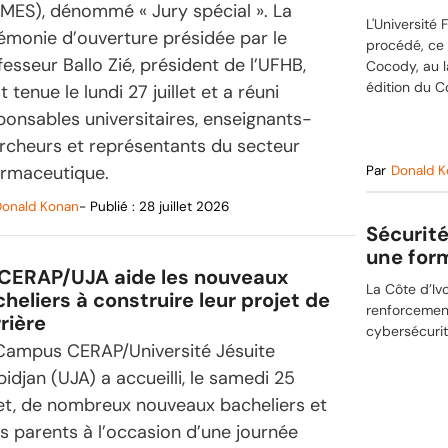
MES), dénommé « Jury spécial ». La
(CIBios
L'Université
émonie d’ouverture présidée par le
procédé, ce 
fesseur Ballo Zié, président de l’UFHB,
Cocody, au l
édition du C
t tenue le lundi 27 juillet et a réuni
ponsables universitaires, enseignants-
rcheurs et représentants du secteur
rmaceutique.
Par
Donald 
onald Konan
- Publié :
28 juillet 2026
Sécurité
une form
 CERAP/UJA aide les nouveaux
La Côte d’Ivo
heliers à construire leur projet de
renforcement
rière
cybersécuri
Campus CERAP/Université Jésuite
bidjan (UJA) a accueilli, le samedi 25
llet, de nombreux nouveaux bacheliers et
rs parents à l’occasion d’une journée