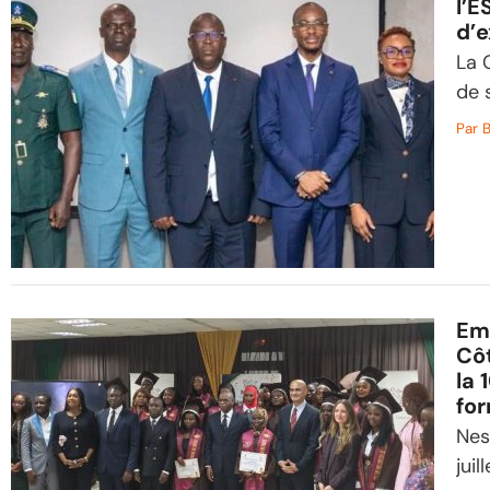
l’E
d’e
La 
de 
Par
B
Emp
Côt
la 
fo
Nes
jui