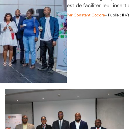
est de faciliter leur insert
Par
Constant Cocora
- Publié :
Il y