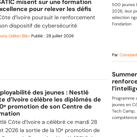
SATIC misent sur une formation
500 jeunes I
xcellence pour relever les défis
2026, leur p
Côte d’Ivoire poursuit le renforcement
sélection ri
Fondation
son dispositif de cybersécurité
oris Odilon Blé
- Publié :
28 juillet 2026
Par
Constan
Summer 
renforce
l’intelli
loyabilité des jeunes : Nestlé
e d’Ivoire célèbre les diplômés de
Programme d
jeunes en Cô
10ᵉ promotion de son Centre de
Tech Camp, a
rmation
compétences
tlé Côte d’Ivoire a célébré ce mardi 28
llet 2026 la sortie de la 10ᵉ promotion de