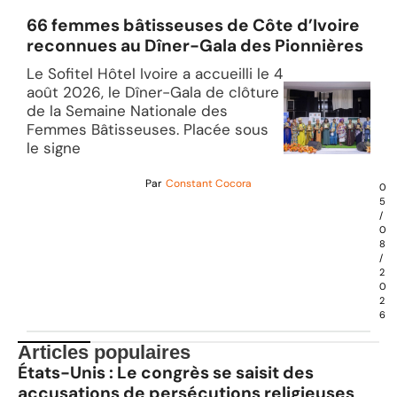
66 femmes bâtisseuses de Côte d’Ivoire
reconnues au Dîner-Gala des Pionnières
Le Sofitel Hôtel Ivoire a accueilli le 4
août 2026, le Dîner-Gala de clôture
de la Semaine Nationale des
Femmes Bâtisseuses. Placée sous
le signe
Par
Constant Cocora
0
5
/
0
8
/
2
0
2
6
Articles populaires
États-Unis : Le congrès se saisit des
accusations de persécutions religieuses