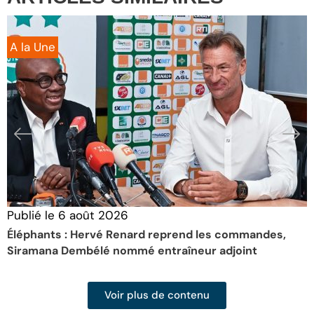
A la Une
Publié le
6 août 2026
P
Éléphants : Hervé Renard reprend les commandes,
F
Siramana Dembélé nommé entraîneur adjoint
l
Voir plus de contenu