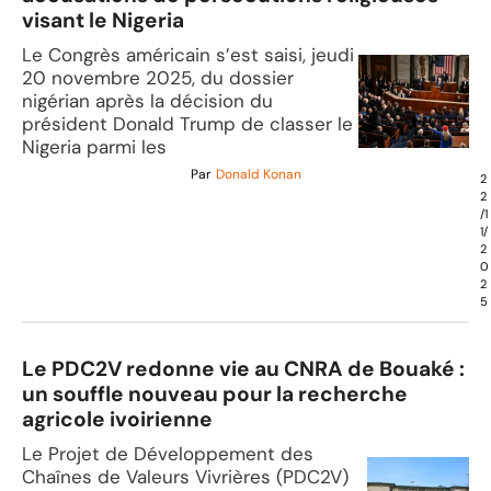
visant le Nigeria
Le Congrès américain s’est saisi, jeudi
20 novembre 2025, du dossier
nigérian après la décision du
président Donald Trump de classer le
Nigeria parmi les
Par
Donald Konan
2
2
/1
1/
2
0
2
5
Le PDC2V redonne vie au CNRA de Bouaké :
un souffle nouveau pour la recherche
agricole ivoirienne
Le Projet de Développement des
Chaînes de Valeurs Vivrières (PDC2V)