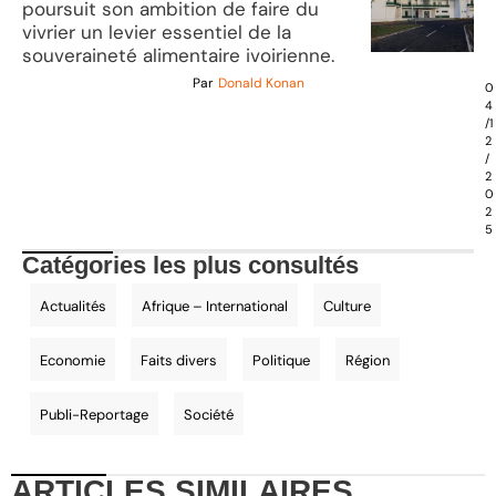
poursuit son ambition de faire du
vivrier un levier essentiel de la
souveraineté alimentaire ivoirienne.
Par
Donald Konan
0
4
/1
2
/
2
0
2
5
Catégories les plus consultés
Actualités
Afrique – International
Culture
Economie
Faits divers
Politique
Région
Publi-Reportage
Société
ARTICLES
SIMILAIRES