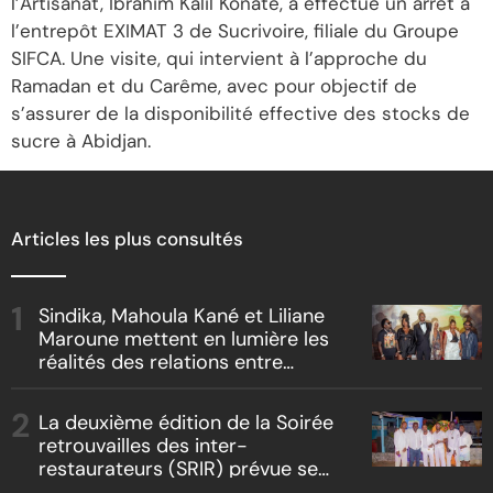
l’Artisanat, Ibrahim Kalil Konaté, a effectué un arrêt à
l’entrepôt EXIMAT 3 de Sucrivoire, filiale du Groupe
SIFCA. Une visite, qui intervient à l’approche du
Ramadan et du Carême, avec pour objectif de
s’assurer de la disponibilité effective des stocks de
sucre à Abidjan.
Articles les plus consultés
Sindika, Mahoula Kané et Liliane
Maroune mettent en lumière les
réalités des relations entre
artistes et producteurs dans
« Boss vs Boss »
La deuxième édition de la Soirée
retrouvailles des inter-
restaurateurs (SRIR) prévue se
tenir le 09 août 2026