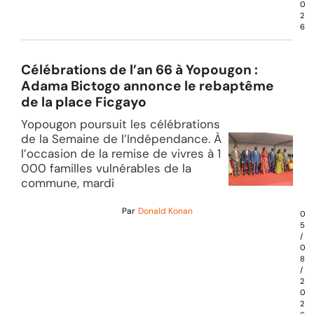
0
2
6
Célébrations de l’an 66 à Yopougon :
Adama Bictogo annonce le rebaptême
de la place Ficgayo
Yopougon poursuit les célébrations
de la Semaine de l’Indépendance. À
l’occasion de la remise de vivres à 1
000 familles vulnérables de la
commune, mardi
Par
Donald Konan
0
5
/
0
8
/
2
0
2