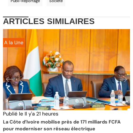
Publi-Reportage
Société
ARTICLES
SIMILAIRES
A la Une
Publié le
Il y'a 21 heures
P
La Côte d’Ivoire mobilise près de 171 milliards FCFA
É
pour moderniser son réseau électrique
S