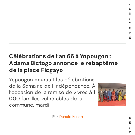
/
0
8
/
2
0
2
6
Célébrations de l’an 66 à Yopougon :
Adama Bictogo annonce le rebaptême
de la place Ficgayo
Yopougon poursuit les célébrations
de la Semaine de l’Indépendance. À
l’occasion de la remise de vivres à 1
000 familles vulnérables de la
commune, mardi
Par
Donald Konan
0
5
/
0