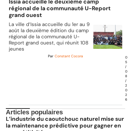
Issia accueille le deuxième camp
régional de la communauté U-Report
grand ouest
La ville d’Issia accueille du 1er au 9
août la deuxième édition du camp
régional de la communauté U-
Report grand ouest, qui réunit 108
jeunes
Par
Constant Cocora
0
5
/
0
8
/
2
0
2
6
Articles populaires
L’industrie du caoutchouc naturel mise sur
la maintenance prédictive pour gagner en