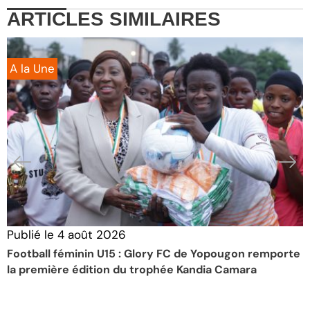
ARTICLES
SIMILAIRES
A la Une
Publié le
4 août 2026
P
Football féminin U15 : Glory FC de Yopougon remporte
T
la première édition du trophée Kandia Camara
A