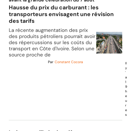
Hausse du prix du carburant : les
transporteurs envisagent une révision
des tarifs
La récente augmentation des prix
des produits pétroliers pourrait avoir
des répercussions sur les coûts du
transport en Côte d'Ivoire. Selon une
source proche de
Par
Constant Cocora
Il
y
'
a
1
9
h
e
u
r
e
s