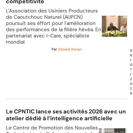
compétitivité
L'Association des Usiniers Producteurs
de Caoutchouc Naturel (AUPCN)
poursuit ses éffort pour l'amélioration
des performances de la filière hévéa. En
partenariat avec I-Care, spécialiste
mondial
Par
Donald Konan
0
8
/
0
7
/
2
0
2
6
Le CPNTIC lance ses activités 2026 avec un
atelier dédié à l’intelligence artificielle
Le Centre de Promotion des Nouvelles