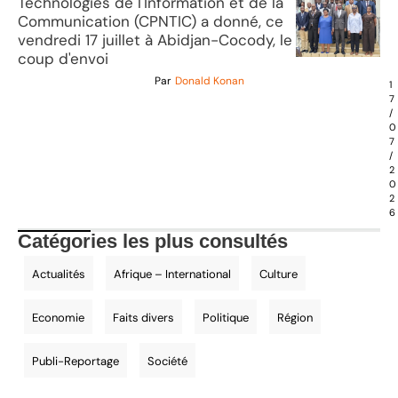
Technologies de l'Information et de la
Communication (CPNTIC) a donné, ce
vendredi 17 juillet à Abidjan-Cocody, le
coup d'envoi
Par
Donald Konan
1
7
/
0
7
/
2
0
2
6
Catégories les plus consultés
Actualités
Afrique – International
Culture
Economie
Faits divers
Politique
Région
Publi-Reportage
Société