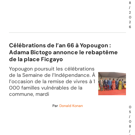
8
/
2
0
2
6
Célébrations de l’an 66 à Yopougon :
Adama Bictogo annonce le rebaptême
de la place Ficgayo
Yopougon poursuit les célébrations
de la Semaine de l’Indépendance. À
l’occasion de la remise de vivres à 1
000 familles vulnérables de la
commune, mardi
Par
Donald Konan
0
5
/
0
8
/