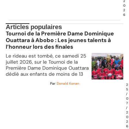
2
0
2
6
Articles populaires
Tournoi de la Première Dame Dominique
Ouattara à Abobo : Les jeunes talents à
l’honneur lors des finales
Le rideau est tombé, ce samedi 25
juillet 2026, sur le Tournoi de la
Première Dame Dominique Ouattara
dédié aux enfants de moins de 13
Par
Donald Konan
2
5
/
0
7
/
2
0
2
6