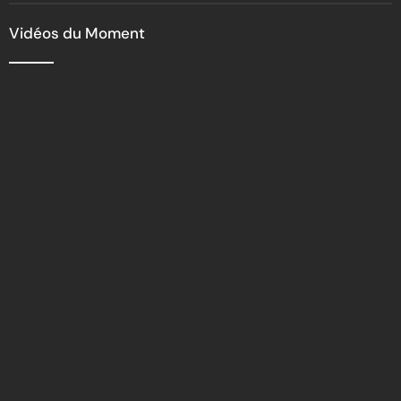
être les premiers ambassadeurs
de la commune
Vidéos du Moment