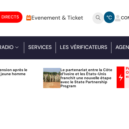
 DIRECTS
Evenement & Ticket
°C
CO
RADIO
SERVICES
LES VÉRIFICATEURS
AGEN
P
ension après le
Le partenariat entre la Côte
O
n jeune homme
d’Ivoire et les États-Unis
e
franchit une nouvelle étape
avec le State Partnership
Program