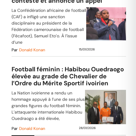
conteste et annonce un appel
La Confédération africaine de football
(CAF) a infligé une sanction
disciplinaire au président de la
Fédération camerounaise de football
(Fécafoot), Samuel Eto’o. À l’issue
d’une
Par
Donald Konan
15/01/2026
Football féminin : Habibou Ouedraogo
élevée au grade de Chevalier de
l’Ordre du Mérite Sportif ivoirien
La Nation ivoirienne a rendu un
hommage appuyé à l’une de ses plus
grandes figures du football féminin.
L’attaquante internationale Habibou
Ouedraogo a été élevée,
Par
Donald Konan
28/01/2026