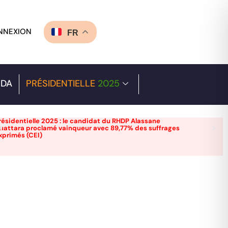
NNEXION
FR
DA
PRÉSIDENTIELLE
2025
résidentielle 2025 : le candidat du RHDP Alassane
uattara proclamé vainqueur avec 89,77% des suffrages
xprimés (CEI)