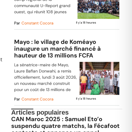
communauté U-Report grand
ouest, qui réunit 108 jeunes
Par
Constant Cocora
Il y'a 18 heures
Mayo : le village de Koméayo
inaugure un marché financé à
hauteur de 13 millions FCFA
t
La sénatrice-maire de Mayo,
Laure Baflan Donwahi, a remis
officiellement, lundi 3 août 2026,
un nouveau marché construit
pour un coût de 13 millions de
Par
Constant Cocora
Il y'a 18 heures
Articles populaires
CAN Maroc 2025 : Samuel Eto’o
suspendu quatre matchs, la Fécafoot