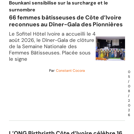
Bounkani sensibilise sur la surcharge et le
surnombre
66 femmes bâtisseuses de Côte d’Ivoire
reconnues au Dîner-Gala des Pionnières
Le Sofitel Hôtel Ivoire a accueilli le 4
août 2026, le Dîner-Gala de clôture
de la Semaine Nationale des
Femmes Bâtisseuses. Placée sous
le signe
Par
Constant Cocora
0
5
/
0
8
/
2
0
2
6
L’ONG Birthrigth Côte d’Ivoire célèbre 16