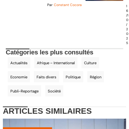
Par
Constant Cocora
1
6
/1
0
/
2
0
2
5
Catégories les plus consultés
Actualités
Afrique – International
Culture
Economie
Faits divers
Politique
Région
Publi-Reportage
Société
ARTICLES
SIMILAIRES