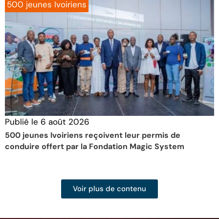
500 jeunes Ivoiriens
Publié le
6 août 2026
P
500 jeunes Ivoiriens reçoivent leur permis de
6
conduire offert par la Fondation Magic System
a
Voir plus de contenu