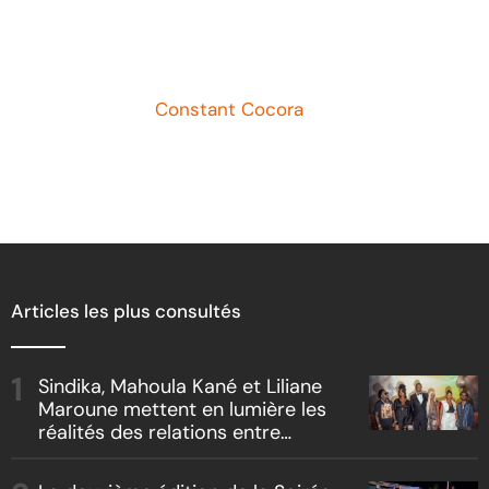
083 candidats à l’assaut des
s’
épreuves de licence et de
7
master
Ar
Article de
Constant Cocora
Articles les plus consultés
Sindika, Mahoula Kané et Liliane
Maroune mettent en lumière les
réalités des relations entre
artistes et producteurs dans
« Boss vs Boss »