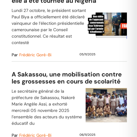
elle a été tournée au Nigeria
Lundi 27 octobre, le président sortant
Paul Biya a officiellement été déclaré
vainqueur de l’élection présidentielle
camerounaise par le Conseil
constitutionnel. Ce résultat est
contesté
Par
Frédéric Goré-Bi
05/11/2025
A Sakassou, une mobilisation contre
les grossesses en cours de scolarité
Le secrétaire général de la
préfecture de Sakassou, Nakoré
Marie Angèle Assi, a exhorté
mercredi 05 novembre 2025
l’ensemble des acteurs du système
éducatif du
Par
Frédéric Goré-Bi
06/11/2025