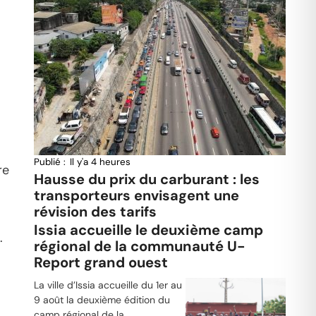
Publié :
Il y'a 4 heures
re
Hausse du prix du carburant : les
transporteurs envisagent une
révision des tarifs
Issia accueille le deuxième camp
.
régional de la communauté U-
Report grand ouest
La ville d’Issia accueille du 1er au
9 août la deuxième édition du
camp régional de la