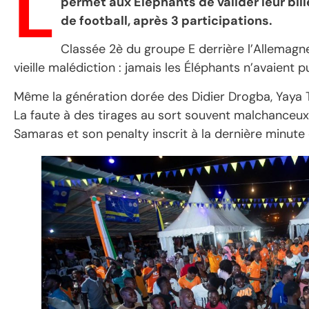
L
permet aux Eléphants de valider leur bil
de football, après 3 participations.
Classée 2è du groupe E derrière l’Allemagne, 
vieille malédiction : jamais les Éléphants n’avaient 
Même la génération dorée des Didier Drogba, Yaya To
La faute à des tirages au sort souvent malchanceux,
Samaras et son penalty inscrit à la dernière minute