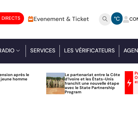
 DIRECTS
Evenement & Ticket
°C
CO
RADIO
SERVICES
LES VÉRIFICATEURS
AGEN
P
ension après le
Le partenariat entre la Côte
O
n jeune homme
d’Ivoire et les États-Unis
e
franchit une nouvelle étape
avec le State Partnership
Program