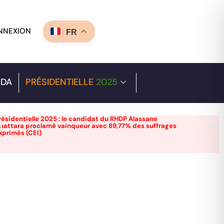
NNEXION
FR
DA
PRÉSIDENTIELLE
2025
résidentielle 2025 : le candidat du RHDP Alassane
uattara proclamé vainqueur avec 89,77% des suffrages
xprimés (CEI)