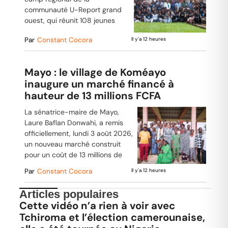
communauté U-Report grand
ouest, qui réunit 108 jeunes
Par
Constant Cocora
Il y'a 12 heures
Mayo : le village de Koméayo
inaugure un marché financé à
hauteur de 13 millions FCFA
La sénatrice-maire de Mayo,
Laure Baflan Donwahi, a remis
officiellement, lundi 3 août 2026,
un nouveau marché construit
pour un coût de 13 millions de
Par
Constant Cocora
Il y'a 12 heures
Articles populaires
Cette vidéo n’a rien à voir avec
Tchiroma et l’élection camerounaise,