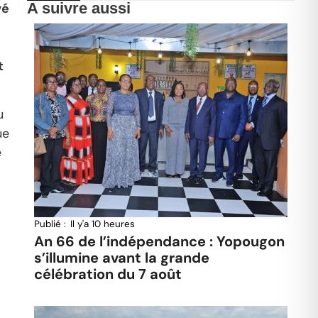
A suivre aussi
vé
t
u
ue
é
Publié :
Il y'a 10 heures
An 66 de l’indépendance : Yopougon
s’illumine avant la grande
célébration du 7 août