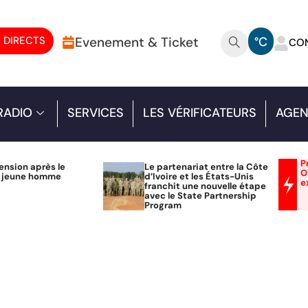
 DIRECTS
Evenement & Ticket
°C
CO
RADIO
SERVICES
LES VÉRIFICATEURS
AGEN
P
ension après le
Le partenariat entre la Côte
O
n jeune homme
d’Ivoire et les États-Unis
e
franchit une nouvelle étape
avec le State Partnership
Program