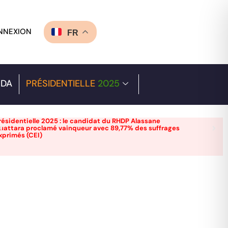
NNEXION
FR
DA
PRÉSIDENTIELLE
2025
résidentielle 2025 : le candidat du RHDP Alassane
uattara proclamé vainqueur avec 89,77% des suffrages
xprimés (CEI)