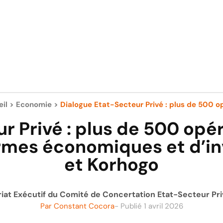
il
>
Economie
>
Dialogue Etat-Secteur Privé : plus de 500 op
ur Privé : plus de 500 op
formes économiques et d’
et Korhogo
riat Exécutif du Comité de Concertation Etat-Secteur Pr
Par
Constant Cocora
- Publié
1 avril 2026