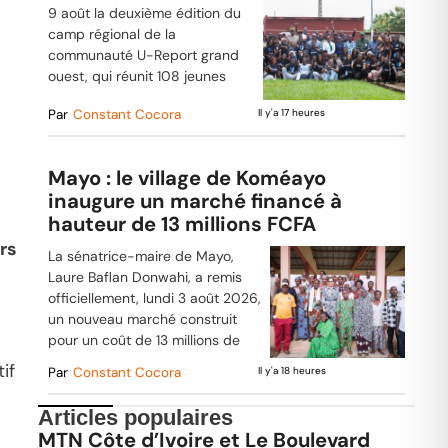
9 août la deuxième édition du
camp régional de la
communauté U-Report grand
ouest, qui réunit 108 jeunes
Par
Constant Cocora
Il y'a 17 heures
Mayo : le village de Koméayo
inaugure un marché financé à
hauteur de 13 millions FCFA
rs
La sénatrice-maire de Mayo,
Laure Baflan Donwahi, a remis
officiellement, lundi 3 août 2026,
un nouveau marché construit
pour un coût de 13 millions de
if
Par
Constant Cocora
Il y'a 18 heures
Articles populaires
MTN Côte d’Ivoire et Le Boulevard