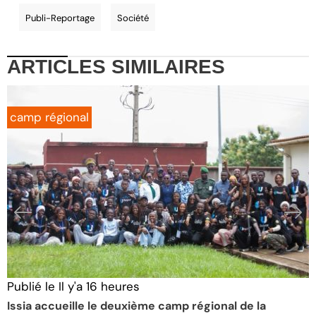
Publi-Reportage
Société
ARTICLES
SIMILAIRES
camp régional
Publié le
Il y'a 16 heures
P
Issia accueille le deuxième camp régional de la
M