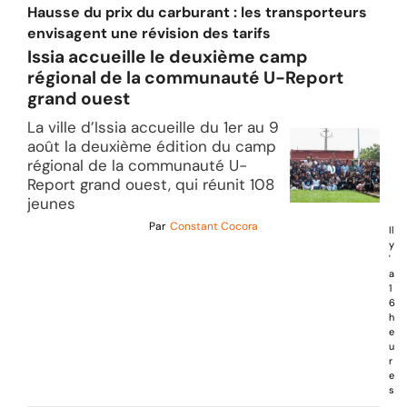
Hausse du prix du carburant : les transporteurs
envisagent une révision des tarifs
Issia accueille le deuxième camp
régional de la communauté U-Report
grand ouest
La ville d’Issia accueille du 1er au 9
août la deuxième édition du camp
régional de la communauté U-
Report grand ouest, qui réunit 108
jeunes
Par
Constant Cocora
Il
y
'
a
1
6
h
e
u
r
e
s