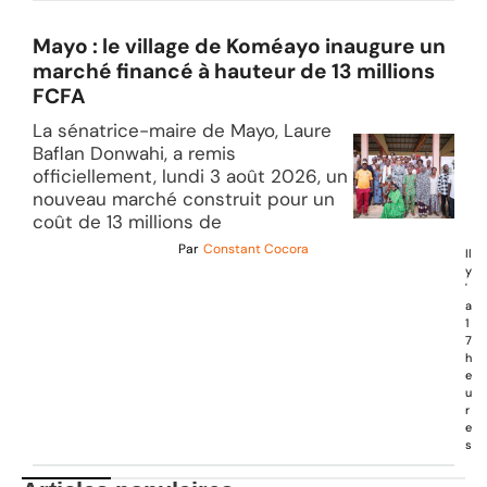
Mayo : le village de Koméayo inaugure un
marché financé à hauteur de 13 millions
FCFA
La sénatrice-maire de Mayo, Laure
Baflan Donwahi, a remis
officiellement, lundi 3 août 2026, un
nouveau marché construit pour un
coût de 13 millions de
Par
Constant Cocora
Il
y
'
a
1
7
h
e
u
r
e
s