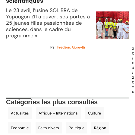
scientifiques
Le 23 avril, l’usine SOLIBRA de
Yopougon ZI1 a ouvert ses portes à
25 jeunes filles passionnées de
sciences, dans le cadre du
programme «
Par
Frédéric Goré-Bi
3
0
/
0
4
/
2
0
2
6
Catégories les plus consultés
Actualités
Afrique – International
Culture
Economie
Faits divers
Politique
Région