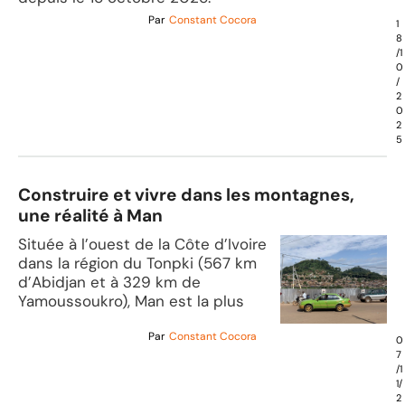
Par
Constant Cocora
1
8
/1
0
/
2
0
2
5
Construire et vivre dans les montagnes,
une réalité à Man
Située à l’ouest de la Côte d’Ivoire
dans la région du Tonpki (567 km
d’Abidjan et à 329 km de
Yamoussoukro), Man est la plus
Par
Constant Cocora
0
7
/1
1/
2