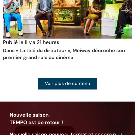
Publié le
Il y'a 21 heures
P
Dans « La télé du directeur », Meiway décroche son
L
premier grand rôle au cinéma
d
Voir plus de contenu
Nouvelle saison,
TEMPO est de retour !
Nouvelle saison, nouveau format et encore plus