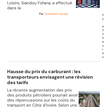
Loisirs, Siandou Fofana, a effectué
dans la
Par
Constant Cocora
Il
y
'
a
2
2
h
e
u
r
e
s
Hausse du prix du carburant : les
transporteurs envisagent une révision
des tarifs
La récente augmentation des prix
des produits pétroliers pourrait avoir
des répercussions sur les coûts du
transport en Côte d'Ivoire. Selon une