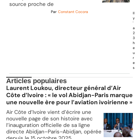
source proche de
Par
Constant Cocora
Il
y
'
a
2
3
h
e
u
r
e
s
Articles populaires
Laurent Loukou, directeur général d’Air
Côte d’Ivoire : « le vol Abidjan-Paris marque
une nouvelle ère pour l’aviation ivoirienne »
Air Côte d’Ivoire vient d’écrire une
nouvelle page de son histoire avec
l’inauguration officielle de sa ligne
directe Abidjan–Paris–Abidjan, opérée
depuis le 15 octobre 2025.