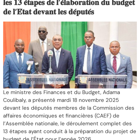
𝐥𝐞𝐬 𝟏𝟑 𝐞́𝐭𝐚𝐩𝐞𝐬 𝐝𝐞 𝐥’𝐞́𝐥𝐚𝐛𝐨𝐫𝐚𝐭𝐢𝐨𝐧 𝐝𝐮 𝐛𝐮𝐝𝐠𝐞𝐭
𝐝𝐞 𝐥’𝐄́𝐭𝐚𝐭 𝐝𝐞𝐯𝐚𝐧𝐭 𝐥𝐞𝐬 𝐝𝐞́𝐩𝐮𝐭𝐞́𝐬
Le ministre des Finances et du Budget, Adama
Coulibaly, a présenté mardi 18 novembre 2025
devant les députés membres de la Commission des
affaires économiques et financières (CAEF) de
l’Assemblée nationale, le déroulement complet des
13 étapes ayant conduit à la préparation du projet de
budget de l’État pour l’année 2026.