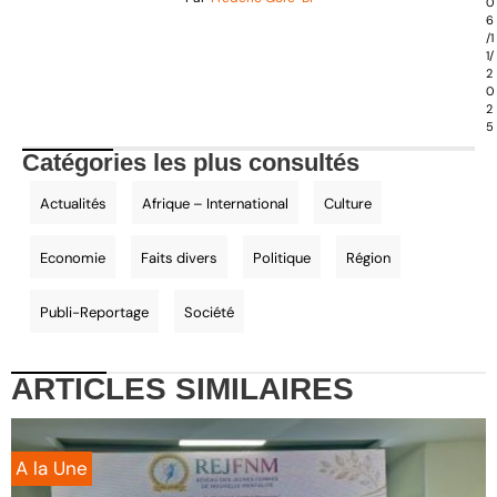
0
6
/1
1/
2
0
2
5
Catégories les plus consultés
Actualités
Afrique – International
Culture
Economie
Faits divers
Politique
Région
Publi-Reportage
Société
ARTICLES
SIMILAIRES
A la Une