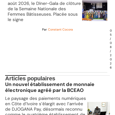
août 2026, le Dîner-Gala de clôture
de la Semaine Nationale des
Femmes Bâtisseuses. Placée sous
le signe
Par
Constant Cocora
0
5
/
0
8
/
2
0
2
6
Articles populaires
Un nouvel établissement de monnaie
électronique agréé par la BCEAO
Le paysage des paiements numériques
en Côte d’Ivoire s’élargit avec l’arrivée
de DJOGANA Pay, désormais reconnu
comme le quatrième établissement de