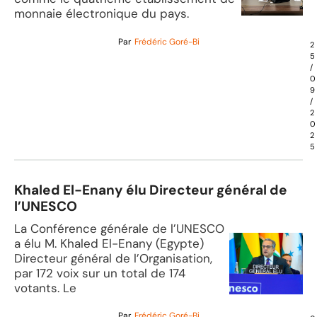
monnaie électronique du pays.
Par
Frédéric Goré-Bi
2
5
/
0
9
/
2
0
2
5
Khaled El-Enany élu Directeur général de
l’UNESCO
La Conférence générale de l’UNESCO
a élu M. Khaled El-Enany (Egypte)
Directeur général de l’Organisation,
par 172 voix sur un total de 174
votants. Le
Par
Frédéric Goré-Bi