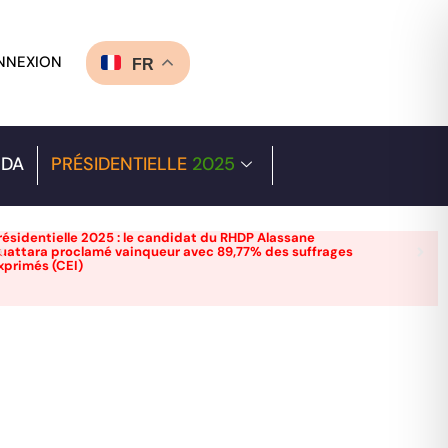
NNEXION
FR
DA
PRÉSIDENTIELLE
2025
résidentielle 2025 : le candidat du RHDP Alassane
uattara proclamé vainqueur avec 89,77% des suffrages
xprimés (CEI)