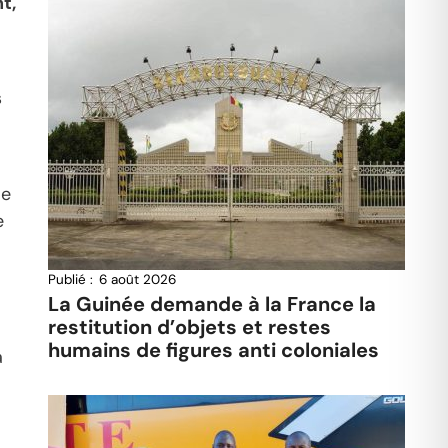
t,
s
me
e
Publié :
6 août 2026
La Guinée demande à la France la
restitution d’objets et restes
humains de figures anti coloniales
à