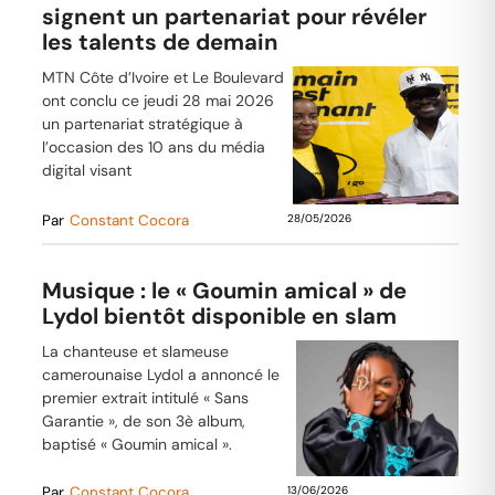
signent un partenariat pour révéler
les talents de demain
MTN Côte d’Ivoire et Le Boulevard
ont conclu ce jeudi 28 mai 2026
un partenariat stratégique à
l’occasion des 10 ans du média
digital visant
Par
Constant Cocora
28/05/2026
Musique : le « Goumin amical » de
Lydol bientôt disponible en slam
La chanteuse et slameuse
camerounaise Lydol a annoncé le
premier extrait intitulé « Sans
Garantie », de son 3è album,
baptisé « Goumin amical ».
Par
Constant Cocora
13/06/2026