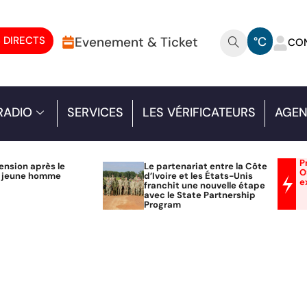
 DIRECTS
Evenement & Ticket
°C
CO
RADIO
SERVICES
LES VÉRIFICATEURS
AGEN
P
ension après le
Le partenariat entre la Côte
O
n jeune homme
d’Ivoire et les États-Unis
e
franchit une nouvelle étape
avec le State Partnership
Program