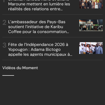
Maroune mettent en lumière les
réalités des relations entre
artistes et producteurs dans
« Boss vs Boss »
L’ambassadeur des Pays-Bas
soutient l’initiative de Karibu
Coffee pour la consommation
locale, la traçabilité et le
reboisement
Fête de l’Indépendance 2026 à
Yopougon : Adama Bictogo
appelle les agents municipaux à
être les premiers ambassadeurs
de la commune
Vidéos du Moment