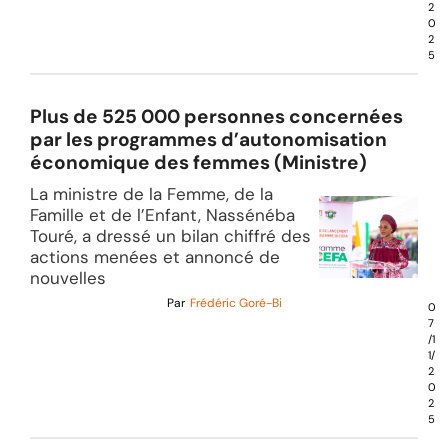
2
0
2
5
Plus de 525 000 personnes concernées
par les programmes d’autonomisation
économique des femmes (Ministre)
La ministre de la Femme, de la
Famille et de l’Enfant, Nassénéba
Touré, a dressé un bilan chiffré des
actions menées et annoncé de
nouvelles
Par
Frédéric Goré-Bi
0
7
/1
1/
2
0
2
5