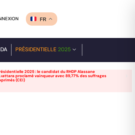
NNEXION
FR
DA
PRÉSIDENTIELLE
2025
résidentielle 2025 : le candidat du RHDP Alassane
uattara proclamé vainqueur avec 89,77% des suffrages
xprimés (CEI)