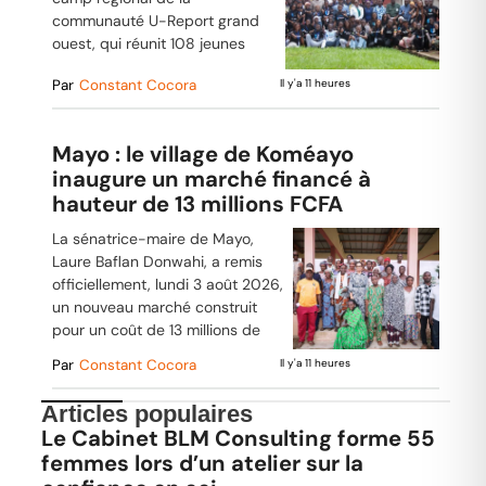
communauté U-Report grand
ouest, qui réunit 108 jeunes
Par
Constant Cocora
Il y'a 11 heures
Mayo : le village de Koméayo
inaugure un marché financé à
hauteur de 13 millions FCFA
La sénatrice-maire de Mayo,
Laure Baflan Donwahi, a remis
officiellement, lundi 3 août 2026,
un nouveau marché construit
pour un coût de 13 millions de
Par
Constant Cocora
Il y'a 11 heures
Articles populaires
Le Cabinet BLM Consulting forme 55
femmes lors d’un atelier sur la