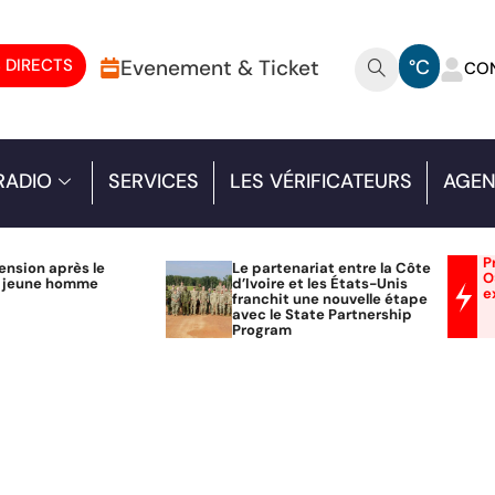
 DIRECTS
Evenement & Ticket
°C
CO
RADIO
SERVICES
LES VÉRIFICATEURS
AGEN
P
ension après le
Le partenariat entre la Côte
O
n jeune homme
d’Ivoire et les États-Unis
e
franchit une nouvelle étape
avec le State Partnership
Program