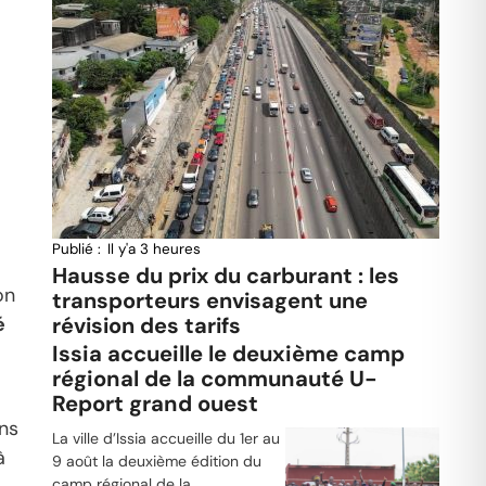
Publié :
Il y'a 3 heures
Hausse du prix du carburant : les
on
transporteurs envisagent une
révision des tarifs
é
Issia accueille le deuxième camp
régional de la communauté U-
Report grand ouest
ns
La ville d’Issia accueille du 1er au
à
9 août la deuxième édition du
camp régional de la