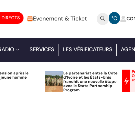
 DIRECTS
Evenement & Ticket
°C
CO
RADIO
SERVICES
LES VÉRIFICATEURS
AGEN
P
ension après le
Le partenariat entre la Côte
O
n jeune homme
d’Ivoire et les États-Unis
e
franchit une nouvelle étape
avec le State Partnership
Program