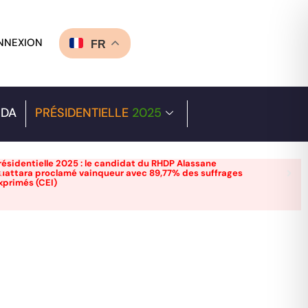
NNEXION
FR
DA
PRÉSIDENTIELLE
2025
résidentielle 2025 : le candidat du RHDP Alassane
uattara proclamé vainqueur avec 89,77% des suffrages
xprimés (CEI)