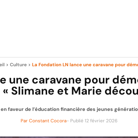
il
>
Culture
>
La Fondation LN lance une caravane pour démo
ce une caravane pour démo
 « Slimane et Marie décou
n faveur de l’éducation financière des jeunes génératio
Par
Constant Cocora
- Publié
12 février 2026