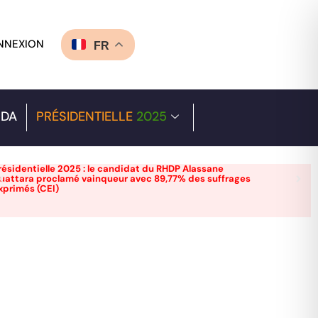
NNEXION
FR
DA
PRÉSIDENTIELLE
2025
résidentielle 2025 : le candidat du RHDP Alassane
uattara proclamé vainqueur avec 89,77% des suffrages
xprimés (CEI)