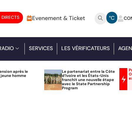
 DIRECTS
Evenement & Ticket
°C
CO
RADIO
SERVICES
LES VÉRIFICATEURS
AGEN
P
ension après le
Le partenariat entre la Côte
O
n jeune homme
d’Ivoire et les États-Unis
e
franchit une nouvelle étape
avec le State Partnership
Program