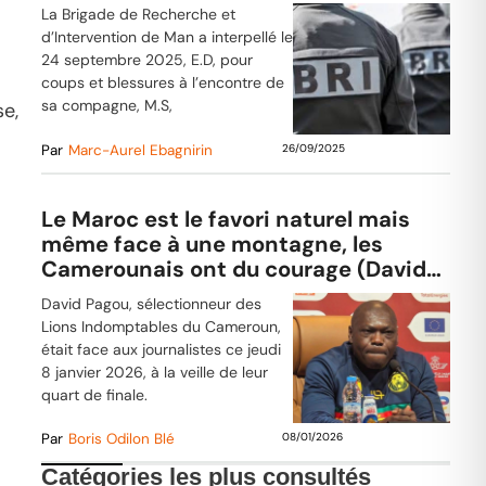
femme
La Brigade de Recherche et
d’Intervention de Man a interpellé le
24 septembre 2025, E.D, pour
coups et blessures à l’encontre de
sa compagne, M.S,
se,
Par
Marc-Aurel Ebagnirin
26/09/2025
Le Maroc est le favori naturel mais
même face à une montagne, les
Camerounais ont du courage (David
Pagou)
David Pagou, sélectionneur des
Lions Indomptables du Cameroun,
était face aux journalistes ce jeudi
8 janvier 2026, à la veille de leur
quart de finale.
Par
Boris Odilon Blé
08/01/2026
Catégories les plus consultés