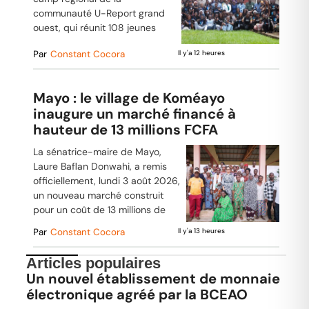
communauté U-Report grand
ouest, qui réunit 108 jeunes
Par
Constant Cocora
Il y'a 12 heures
Mayo : le village de Koméayo
inaugure un marché financé à
hauteur de 13 millions FCFA
La sénatrice-maire de Mayo,
Laure Baflan Donwahi, a remis
officiellement, lundi 3 août 2026,
un nouveau marché construit
pour un coût de 13 millions de
Par
Constant Cocora
Il y'a 13 heures
Articles populaires
Un nouvel établissement de monnaie
électronique agréé par la BCEAO