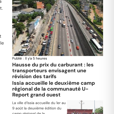
a
t.
t
le
Publié :
Il y'a 5 heures
Hausse du prix du carburant : les
transporteurs envisagent une
révision des tarifs
Issia accueille le deuxième camp
régional de la communauté U-
Report grand ouest
La ville d’Issia accueille du 1er au
9 août la deuxième édition du
camp régional de la