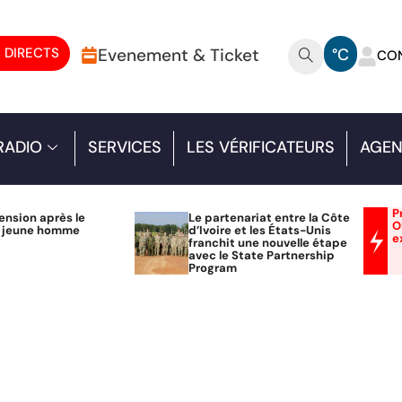
 DIRECTS
Evenement & Ticket
°C
CO
RADIO
SERVICES
LES VÉRIFICATEURS
AGEN
P
ension après le
Le partenariat entre la Côte
O
n jeune homme
d’Ivoire et les États-Unis
e
franchit une nouvelle étape
avec le State Partnership
Program