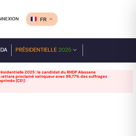
NNEXION
FR
DA
PRÉSIDENTIELLE
2025
résidentielle 2025 : le candidat du RHDP Alassane
uattara proclamé vainqueur avec 89,77% des suffrages
xprimés (CEI)