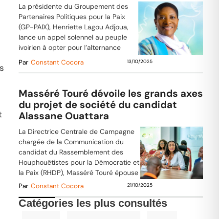
La présidente du Groupement des
Partenaires Politiques pour la Paix
(GP-PAIX), Henriette Lagou Adjoua,
lance un appel solennel au peuple
ivoirien à opter pour l’alternance
Par
Constant Cocora
13/10/2025
s
Masséré Touré dévoile les grands axes
du projet de société du candidat
t
Alassane Ouattara
La Directrice Centrale de Campagne
chargée de la Communication du
candidat du Rassemblement des
Houphouëtistes pour la Démocratie et
la Paix (RHDP), Masséré Touré épouse
Par
Constant Cocora
21/10/2025
Catégories les plus consultés