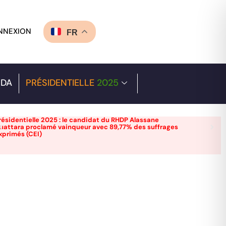
NNEXION
FR
DA
PRÉSIDENTIELLE
2025
résidentielle 2025 : le candidat du RHDP Alassane
uattara proclamé vainqueur avec 89,77% des suffrages
xprimés (CEI)