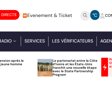
 DIRECTS
Evenement & Ticket
°C
CO
RADIO
SERVICES
LES VÉRIFICATEURS
AGEN
P
ension après le
Le partenariat entre la Côte
O
n jeune homme
d’Ivoire et les États-Unis
e
franchit une nouvelle étape
avec le State Partnership
Program