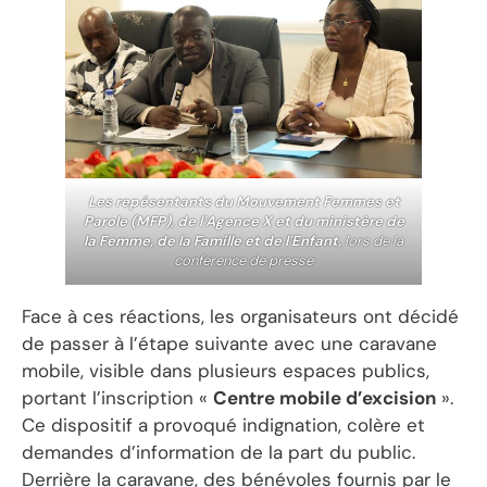
Les repésentants du Mouvement Femmes et
Parole (MFP), de l’Agence X et du ministère de
la Femme, de la Famille et de l’Enfant,
lors de la
conférence de presse
Face à ces réactions, les organisateurs ont décidé
de passer à l’étape suivante avec une caravane
mobile, visible dans plusieurs espaces publics,
portant l’inscription «
Centre mobile d’excision
».
Ce dispositif a provoqué indignation, colère et
demandes d’information de la part du public.
Derrière la caravane, des bénévoles fournis par le