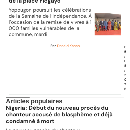
de la place Ficgayo
Yopougon poursuit les célébrations
de la Semaine de l’Indépendance. À
l’occasion de la remise de vivres à 1
000 familles vulnérables de la
commune, mardi
Par
Donald Konan
0
5
/
0
8
/
2
0
2
6
Articles populaires
Nigeria : Début du nouveau procès du
chanteur accusé de blasphème et déjà
condamné à mort