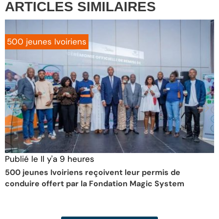
ARTICLES
SIMILAIRES
500 jeunes Ivoiriens
Publié le
Il y'a 9 heures
P
500 jeunes Ivoiriens reçoivent leur permis de
L
conduire offert par la Fondation Magic System
c