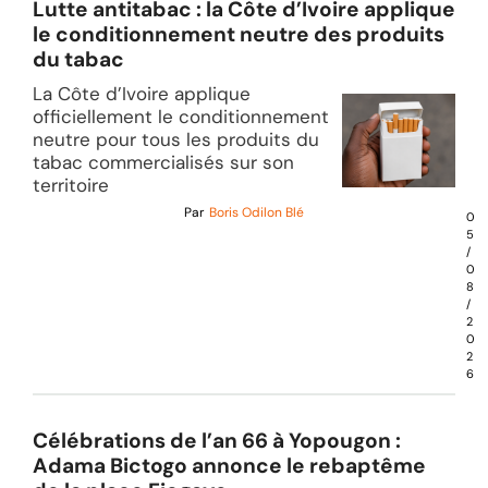
Lutte antitabac : la Côte d’Ivoire applique
le conditionnement neutre des produits
du tabac
La Côte d’Ivoire applique
officiellement le conditionnement
neutre pour tous les produits du
tabac commercialisés sur son
territoire
Par
Boris Odilon Blé
0
5
/
0
8
/
2
0
2
6
Célébrations de l’an 66 à Yopougon :
Adama Bictogo annonce le rebaptême