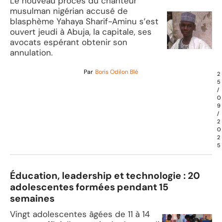
Le nouveau procès du chanteur
musulman nigérian accusé de
blasphème Yahaya Sharif-Aminu s’est
ouvert jeudi à Abuja, la capitale, ses
avocats espérant obtenir son
annulation.
Par
Boris Odilon Blé
2
5
/
0
9
/
2
0
2
5
Éducation, leadership et technologie : 20
adolescentes formées pendant 15
semaines
Vingt adolescentes âgées de 11 à 14