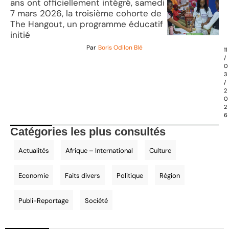
ans ont officiellement intégré, samedi
7 mars 2026, la troisième cohorte de
The Hangout, un programme éducatif
initié
Par
Boris Odilon Blé
11
/
0
3
/
2
0
2
6
Catégories les plus consultés
Actualités
Afrique – International
Culture
Economie
Faits divers
Politique
Région
Publi-Reportage
Société