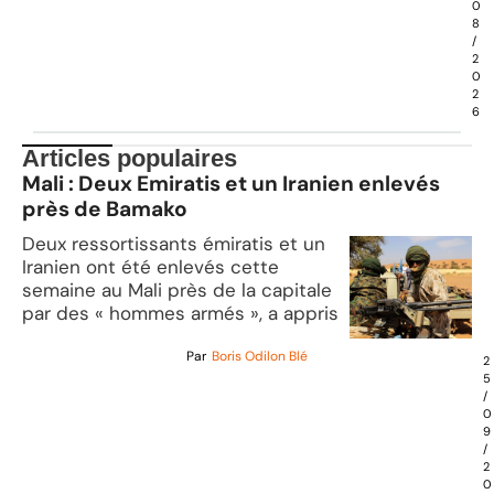
0
8
/
2
0
2
6
Articles populaires
Mali : Deux Emiratis et un Iranien enlevés
près de Bamako
Deux ressortissants émiratis et un
Iranien ont été enlevés cette
semaine au Mali près de la capitale
par des « hommes armés », a appris
Par
Boris Odilon Blé
2
5
/
0
9
/
2
0