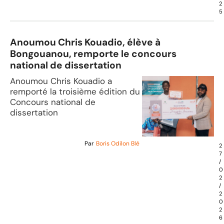
2
5
Anoumou Chris Kouadio, élève à
Bongouanou, remporte le concours
national de dissertation
Anoumou Chris Kouadio a
remporté la troisième édition du
Concours national de
dissertation
Par
Boris Odilon Blé
2
7
/
0
2
/
2
0
2
6