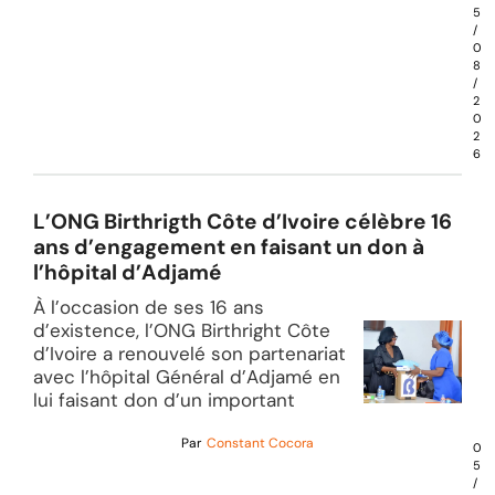
5
/
0
8
/
2
0
2
6
L’ONG Birthrigth Côte d’Ivoire célèbre 16
ans d’engagement en faisant un don à
l’hôpital d’Adjamé
À l’occasion de ses 16 ans
d’existence, l’ONG Birthright Côte
d’Ivoire a renouvelé son partenariat
avec l’hôpital Général d’Adjamé en
lui faisant don d’un important
Par
Constant Cocora
0
5
/