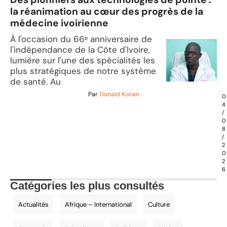
la réanimation au cœur des progrès de la
médecine ivoirienne
À l'occasion du 66ᵉ anniversaire de
l'indépendance de la Côte d'Ivoire,
lumière sur l'une des spécialités les
plus stratégiques de notre système
de santé. Au
Par
Donald Konan
0
4
/
0
8
/
2
0
2
6
Catégories les plus consultés
Actualités
Afrique – International
Culture