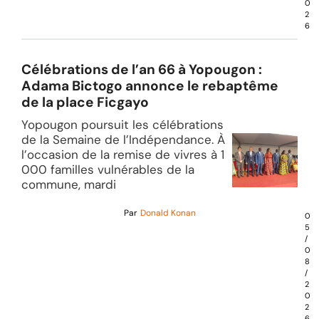
0
2
6
Célébrations de l’an 66 à Yopougon :
Adama Bictogo annonce le rebaptême
de la place Ficgayo
Yopougon poursuit les célébrations
de la Semaine de l’Indépendance. À
l’occasion de la remise de vivres à 1
000 familles vulnérables de la
commune, mardi
Par
Donald Konan
0
5
/
0
8
/
2
0
2
6