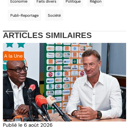
Economie
Faits divers
Politique
Région
Publi-Reportage
Société
ARTICLES
SIMILAIRES
A la Une
Publié le
6 août 2026
P