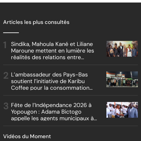
Articles les plus consultés
Sindika, Mahoula Kané et Liliane
Maroune mettent en lumière les
réalités des relations entre
artistes et producteurs dans
« Boss vs Boss »
L’ambassadeur des Pays-Bas
soutient l’initiative de Karibu
Coffee pour la consommation
locale, la traçabilité et le
reboisement
Fête de l’Indépendance 2026 à
Yopougon : Adama Bictogo
appelle les agents municipaux à
être les premiers ambassadeurs
de la commune
Vidéos du Moment