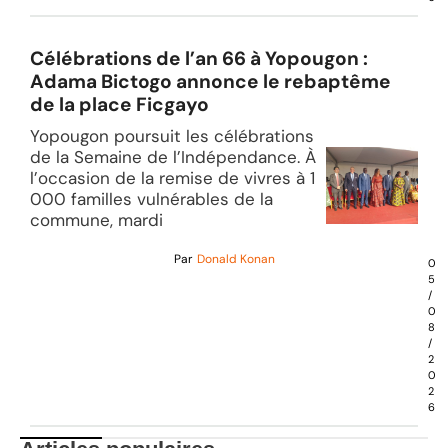
Célébrations de l’an 66 à Yopougon :
Adama Bictogo annonce le rebaptême
de la place Ficgayo
Yopougon poursuit les célébrations
de la Semaine de l’Indépendance. À
l’occasion de la remise de vivres à 1
000 familles vulnérables de la
commune, mardi
Par
Donald Konan
0
5
/
0
8
/
2
0
2
6