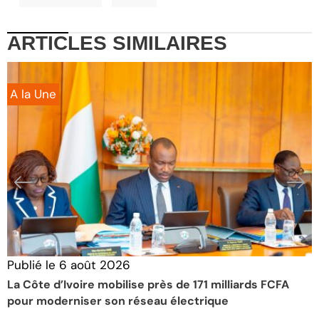
ARTICLES
SIMILAIRES
A la Une
Publié le
6 août 2026
P
La Côte d’Ivoire mobilise près de 171 milliards FCFA
É
pour moderniser son réseau électrique
S