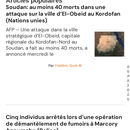
Articles populaires
Soudan: au moins 40 morts dans une
attaque sur la ville d’El-Obeid au Kordofan
(Nations unies)
AFP – Une attaque dans la ville
stratégique d’El-Obeid, capitale
régionale du Kordofan-Nord au
Soudan, a fait au moins 40 morts, a
annoncé mercredi le
Par
Frédéric Goré-Bi
0
5
/1
1/
2
0
2
5
Cinq individus arrêtés lors d’une opération
de démantèlement de fumoirs à Marcory