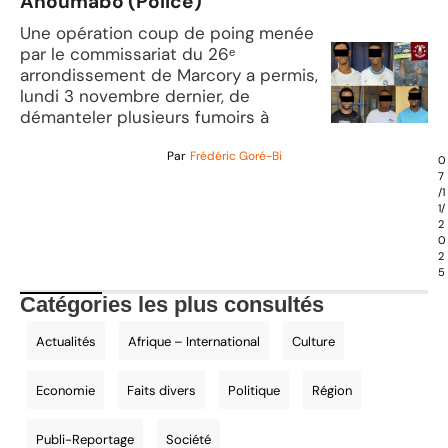
Anoumabo (Police)
Une opération coup de poing menée
par le commissariat du 26ᵉ
arrondissement de Marcory a permis,
lundi 3 novembre dernier, de
démanteler plusieurs fumoirs à
Par
Frédéric Goré-Bi
0
7
/1
1/
2
0
2
5
Catégories les plus consultés
Actualités
Afrique – International
Culture
Economie
Faits divers
Politique
Région
Publi-Reportage
Société