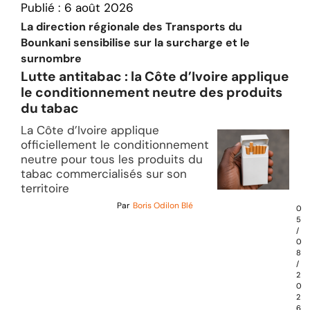
Publié :
6 août 2026
La direction régionale des Transports du
Bounkani sensibilise sur la surcharge et le
surnombre
Lutte antitabac : la Côte d’Ivoire applique
le conditionnement neutre des produits
du tabac
La Côte d’Ivoire applique
officiellement le conditionnement
neutre pour tous les produits du
tabac commercialisés sur son
territoire
Par
Boris Odilon Blé
0
5
/
0
8
/
2
0
2
6