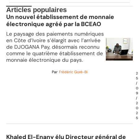
Articles populaires
Un nouvel établissement de monnaie
électronique agréé par la BCEAO
Le paysage des paiements numériques
en Côte d’Ivoire s’élargit avec l’arrivée
de DJOGANA Pay, désormais reconnu
comme le quatrième établissement de
monnaie électronique du pays.
Par
Frédéric Goré-Bi
2
5
/
0
9
/
2
0
2
5
Khaled El-Enany élu Directeur général de