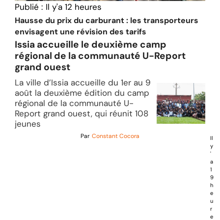
Publié :
Il y'a 12 heures
Hausse du prix du carburant : les transporteurs
envisagent une révision des tarifs
Issia accueille le deuxième camp
régional de la communauté U-Report
grand ouest
La ville d’Issia accueille du 1er au 9
août la deuxième édition du camp
régional de la communauté U-
Report grand ouest, qui réunit 108
jeunes
Par
Constant Cocora
Il
y
'
a
1
9
h
e
u
r
e