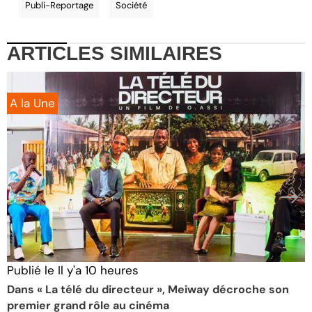
Publi-Reportage
Société
ARTICLES
SIMILAIRES
A la Une
Publié le
Il y'a 10 heures
P
Dans « La télé du directeur », Meiway décroche son
L
premier grand rôle au cinéma
c