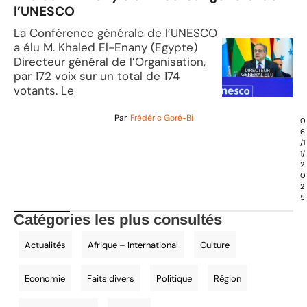
l’UNESCO
La Conférence générale de l’UNESCO
a élu M. Khaled El-Enany (Egypte)
Directeur général de l’Organisation,
par 172 voix sur un total de 174
votants. Le
Par
Frédéric Goré-Bi
0
6
/1
1/
2
0
2
5
Catégories les plus consultés
Actualités
Afrique – International
Culture
Economie
Faits divers
Politique
Région