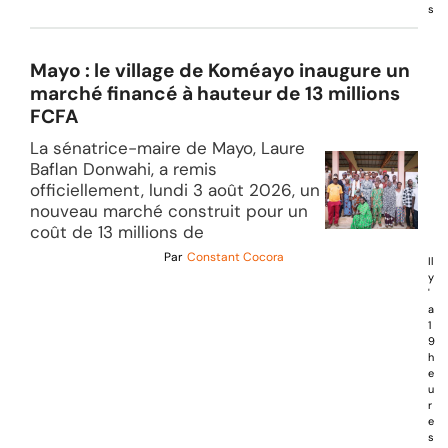
s
Mayo : le village de Koméayo inaugure un
marché financé à hauteur de 13 millions
FCFA
La sénatrice-maire de Mayo, Laure
Baflan Donwahi, a remis
officiellement, lundi 3 août 2026, un
nouveau marché construit pour un
coût de 13 millions de
Par
Constant Cocora
Il
y
'
a
1
9
h
e
u
r
e
s