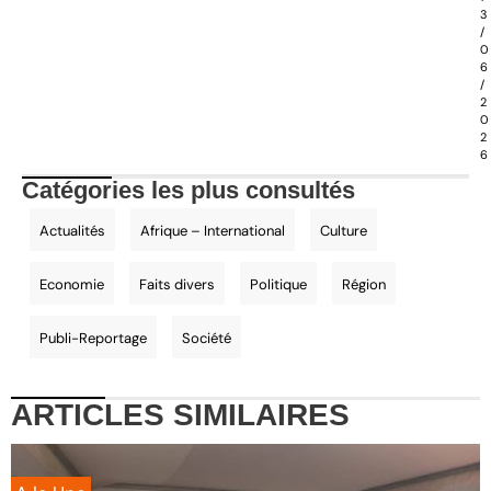
3
/
0
6
/
2
0
2
6
Catégories les plus consultés
Actualités
Afrique – International
Culture
Economie
Faits divers
Politique
Région
Publi-Reportage
Société
ARTICLES
SIMILAIRES