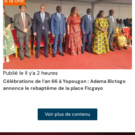
A la Une
Publié le
Il y'a 2 heures
P
Célébrations de l’an 66 à Yopougon : Adama Bictogo
L
annonce le rebaptême de la place Ficgayo
d
v
Voir plus de contenu