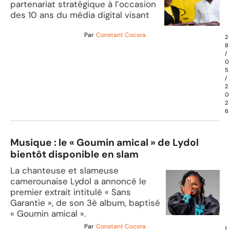
partenariat stratégique à l’occasion
des 10 ans du média digital visant
Par
Constant Cocora
2
8
/
0
5
/
2
0
2
6
Musique : le « Goumin amical » de Lydol
bientôt disponible en slam
La chanteuse et slameuse
camerounaise Lydol a annoncé le
premier extrait intitulé « Sans
Garantie », de son 3è album, baptisé
« Goumin amical ».
Par
Constant Cocora
1