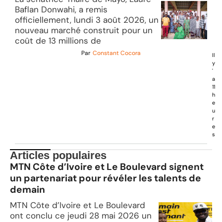
Baflan Donwahi, a remis
officiellement, lundi 3 août 2026, un
nouveau marché construit pour un
coût de 13 millions de
Par
Constant Cocora
Il
y
'
a
11
h
e
u
r
e
s
Articles populaires
MTN Côte d’Ivoire et Le Boulevard signent
un partenariat pour révéler les talents de
demain
MTN Côte d’Ivoire et Le Boulevard
ont conclu ce jeudi 28 mai 2026 un