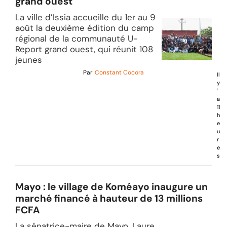
grand ouest
La ville d’Issia accueille du 1er au 9
août la deuxième édition du camp
régional de la communauté U-
Report grand ouest, qui réunit 108
jeunes
Par
Constant Cocora
Il
y
'
a
11
h
e
u
r
e
s
Mayo : le village de Koméayo inaugure un
marché financé à hauteur de 13 millions
FCFA
La sénatrice-maire de Mayo, Laure