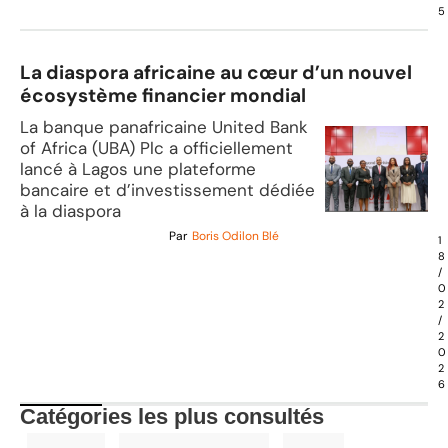
5
La diaspora africaine au cœur d’un nouvel
écosystème financier mondial
La banque panafricaine United Bank
of Africa (UBA) Plc a officiellement
lancé à Lagos une plateforme
bancaire et d’investissement dédiée
à la diaspora
Par
Boris Odilon Blé
1
8
/
0
2
/
2
0
2
6
Catégories les plus consultés