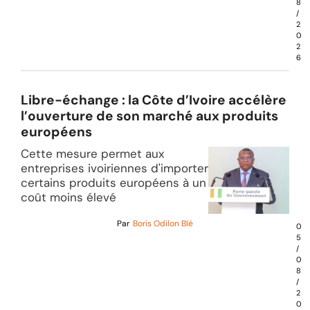
8
/
2
0
2
6
Libre-échange : la Côte d’Ivoire accélère
l’ouverture de son marché aux produits
européens
Cette mesure permet aux
entreprises ivoiriennes d'importer
certains produits européens à un
coût moins élevé
Par
Boris Odilon Blé
0
5
/
0
8
/
2
0