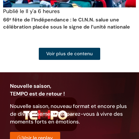
Publié le
Il y'a 6 heures
P
66ᵉ fête de l’Indépendance : le CI.N.N. salue une
C
célébration placée sous le signe de l’unité nationale
0
Voir plus de contenu
Nouvelle saison,
TEMPO est de retour !
Nouvelle saison, nouveau format et encore plus
de divertissement. Préparez-vous à vivre des
moments forts en émotions.
Voir le replay