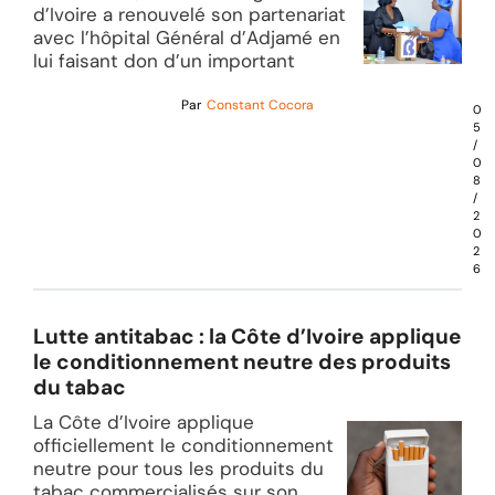
d’Ivoire a renouvelé son partenariat
avec l’hôpital Général d’Adjamé en
lui faisant don d’un important
Par
Constant Cocora
0
5
/
0
8
/
2
0
2
6
Lutte antitabac : la Côte d’Ivoire applique
le conditionnement neutre des produits
du tabac
La Côte d’Ivoire applique
officiellement le conditionnement
neutre pour tous les produits du
tabac commercialisés sur son