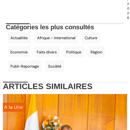
2
0
2
6
Catégories les plus consultés
Actualités
Afrique – International
Culture
Economie
Faits divers
Politique
Région
Publi-Reportage
Société
ARTICLES
SIMILAIRES
A la Une