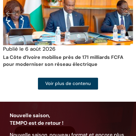
Publié le
6 août 2026
P
La Côte d’Ivoire mobilise près de 171 milliards FCFA
L
pour moderniser son réseau électrique
d
Voir plus de contenu
Nouvelle saison,
TEMPO est de retour !
Nouvelle saison, nouveau format et encore plus