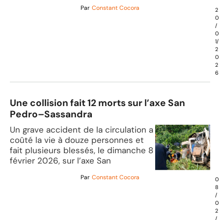
Par
Constant Cocora
2
0
/
0
1/
2
0
2
6
Une collision fait 12 morts sur l’axe San
Pedro–Sassandra
Un grave accident de la circulation a
coûté la vie à douze personnes et
fait plusieurs blessés, le dimanche 8
février 2026, sur l’axe San
Par
Constant Cocora
0
8
/
0
2
/