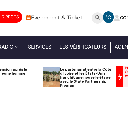
 DIRECTS
Evenement & Ticket
°C
CO
RADIO
SERVICES
LES VÉRIFICATEURS
AGEN
P
ension après le
Le partenariat entre la Côte
O
n jeune homme
d’Ivoire et les États-Unis
e
franchit une nouvelle étape
avec le State Partnership
Program