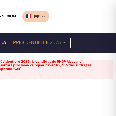
NNEXION
FR
DA
PRÉSIDENTIELLE
2025
résidentielle 2025 : le candidat du RHDP Alassane
uattara proclamé vainqueur avec 89,77% des suffrages
xprimés (CEI)