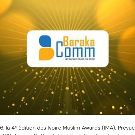
26, la 4ᵉ édition des Ivoire Muslim Awards (IMA). Prévue