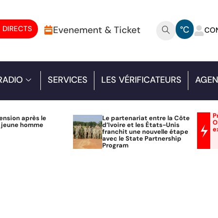
 DIRECTS
Evenement & Ticket
°C
CO
RADIO
SERVICES
LES VÉRIFICATEURS
AGEN
P
ension après le
Le partenariat entre la Côte
O
n jeune homme
d’Ivoire et les États-Unis
e
franchit une nouvelle étape
avec le State Partnership
Program