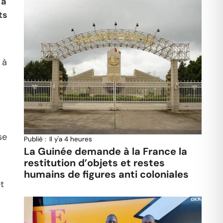
 à
ts
 à
se
Publié :
Il y'a 4 heures
La Guinée demande à la France la
restitution d’objets et restes
.
humains de figures anti coloniales
t