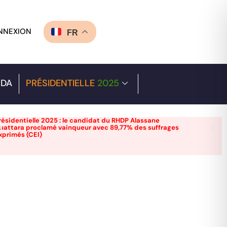
NNEXION
FR
DA
PRÉSIDENTIELLE
2025
résidentielle 2025 : le candidat du RHDP Alassane
uattara proclamé vainqueur avec 89,77% des suffrages
xprimés (CEI)