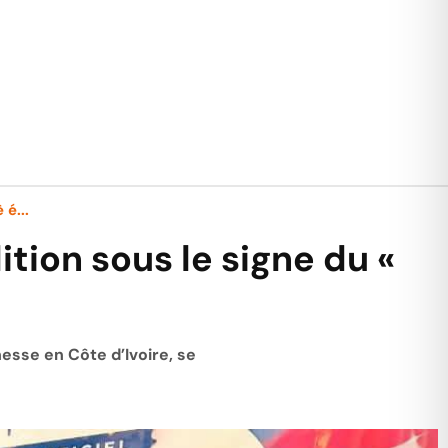
 é...
tion sous le signe du «
s
nesse en Côte d’Ivoire, se