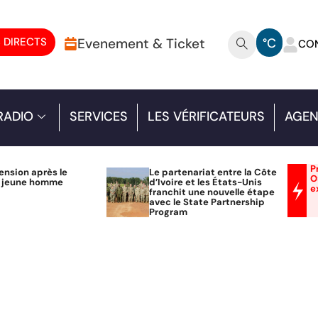
 DIRECTS
Evenement & Ticket
°C
CO
RADIO
SERVICES
LES VÉRIFICATEURS
AGEN
P
ension après le
Le partenariat entre la Côte
O
n jeune homme
d’Ivoire et les États-Unis
e
franchit une nouvelle étape
avec le State Partnership
Program