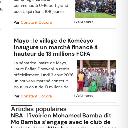
a
communauté U-Report grand
e,
ouest, qui réunit 108 jeunes
Par
Constant Cocora
Il y'a 13 heures
s
Mayo : le village de Koméayo
inaugure un marché financé à
hauteur de 13 millions FCFA
La sénatrice-maire de Mayo,
Laure Baflan Donwahi, a remis
officiellement, lundi 3 août 2026,
un nouveau marché construit
pour un coût de 13 millions de
Par
Constant Cocora
Il y'a 13 heures
Articles populaires
NBA : l’ivoirien Mohamed Bamba dit
Mo Bamba s’engage avec le club de