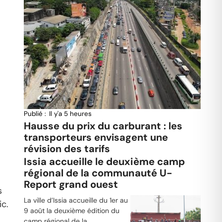
Publié :
Il y'a 5 heures
Hausse du prix du carburant : les
transporteurs envisagent une
révision des tarifs
Issia accueille le deuxième camp
régional de la communauté U-
Report grand ouest
s
La ville d’Issia accueille du 1er au
ic.
9 août la deuxième édition du
camp régional de la