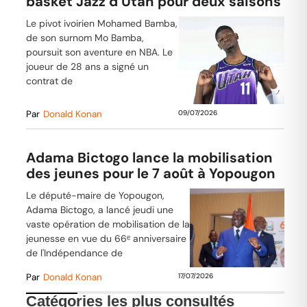
basket Jazz d’Utah pour deux saisons
Le pivot ivoirien Mohamed Bamba,
de son surnom Mo Bamba,
poursuit son aventure en NBA. Le
joueur de 28 ans a signé un
contrat de
Par
Donald Konan
09/07/2026
Adama Bictogo lance la mobilisation
des jeunes pour le 7 août à Yopougon
Le député-maire de Yopougon,
Adama Bictogo, a lancé jeudi une
vaste opération de mobilisation de la
jeunesse en vue du 66ᵉ anniversaire
de l'Indépendance de
Par
Donald Konan
17/07/2026
Catégories les plus consultés