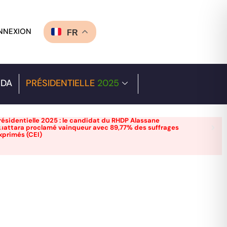
NNEXION
FR
DA
PRÉSIDENTIELLE
2025
résidentielle 2025 : le candidat du RHDP Alassane
uattara proclamé vainqueur avec 89,77% des suffrages
xprimés (CEI)