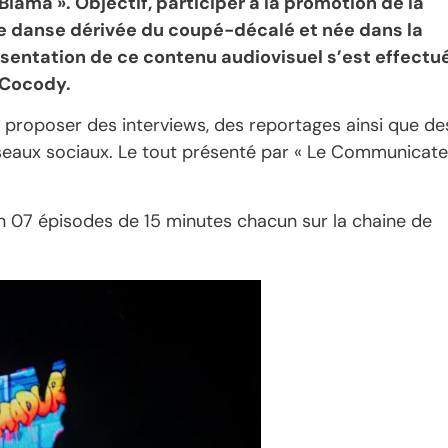
iama ». Objectif, participer à la promotion de la
tte danse dérivée du coupé-décalé et née dans la
entation de ce contenu audiovisuel s’est effectu
à Cocody.
va proposer des interviews, des reportages ainsi que de
éseaux sociaux. Le tout présenté par « Le Communicate
 en 07 épisodes de 15 minutes chacun sur la chaine de