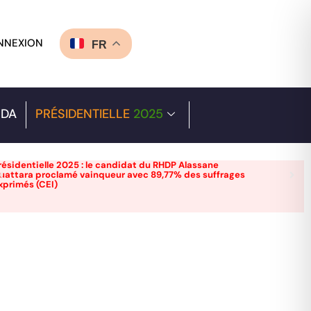
NNEXION
FR
DA
PRÉSIDENTIELLE
2025
résidentielle 2025 : le candidat du RHDP Alassane
uattara proclamé vainqueur avec 89,77% des suffrages
xprimés (CEI)