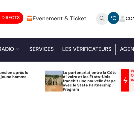
 DIRECTS
Evenement & Ticket
°C
CO
RADIO
SERVICES
LES VÉRIFICATEURS
AGEN
P
ension après le
Le partenariat entre la Côte
O
n jeune homme
d’Ivoire et les États-Unis
e
franchit une nouvelle étape
avec le State Partnership
Program