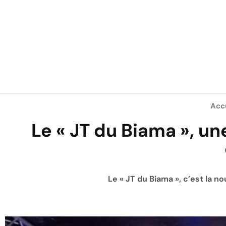
Acc
Le « JT du Biama », u
Le « JT du Biama », c’est la 