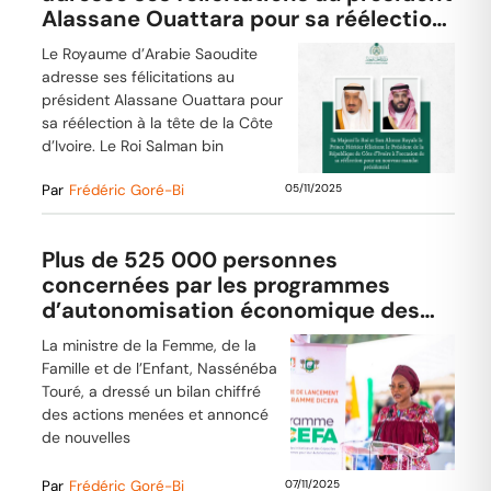
Alassane Ouattara pour sa réélection
à la tête de la Côte d’Ivoire.
Le Royaume d’Arabie Saoudite
adresse ses félicitations au
président Alassane Ouattara pour
sa réélection à la tête de la Côte
d’Ivoire. Le Roi Salman bin
Par
Frédéric Goré-Bi
05/11/2025
Plus de 525 000 personnes
concernées par les programmes
d’autonomisation économique des
femmes (Ministre)
La ministre de la Femme, de la
Famille et de l’Enfant, Nassénéba
Touré, a dressé un bilan chiffré
des actions menées et annoncé
de nouvelles
Par
Frédéric Goré-Bi
07/11/2025